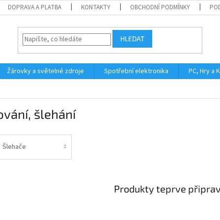
DOPRAVA A PLATBA
KONTAKTY
OBCHODNÍ PODMÍNKY
PO
HLEDAT
Žárovky a světelné zdroje
Spotřební elektronika
PC, Hry a 
vání, šlehání
Šlehače
Produkty teprve připra