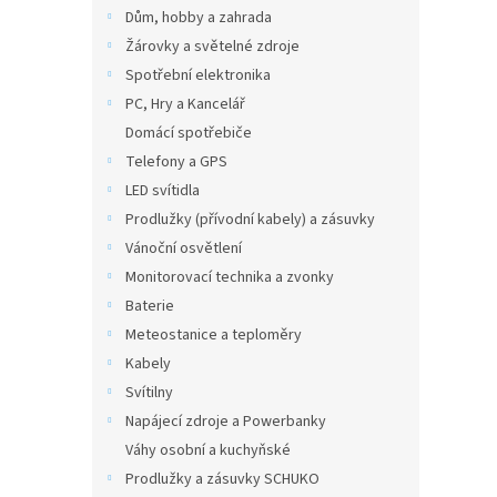
n
Dům, hobby a zahrada
e
Žárovky a světelné zdroje
l
Spotřební elektronika
PC, Hry a Kancelář
Domácí spotřebiče
Telefony a GPS
LED svítidla
Prodlužky (přívodní kabely) a zásuvky
Vánoční osvětlení
Monitorovací technika a zvonky
Baterie
Meteostanice a teploměry
Kabely
Svítilny
Napájecí zdroje a Powerbanky
Váhy osobní a kuchyňské
Prodlužky a zásuvky SCHUKO