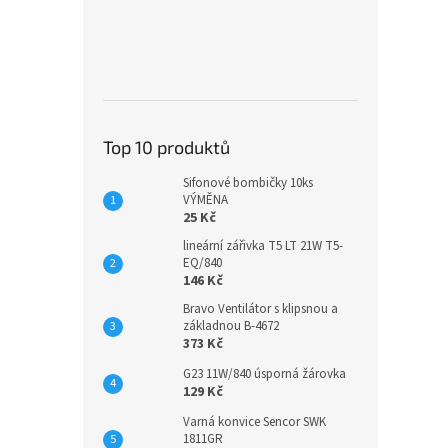
Top 10 produktů
Sifonové bombičky 10ks
VÝMĚNA
25 Kč
lineární zářivka T5 LT 21W T5-
EQ/840
146 Kč
Bravo Ventilátor s klipsnou a
základnou B-4672
373 Kč
G23 11W/840 úsporná žárovka
129 Kč
Varná konvice Sencor SWK
1811GR