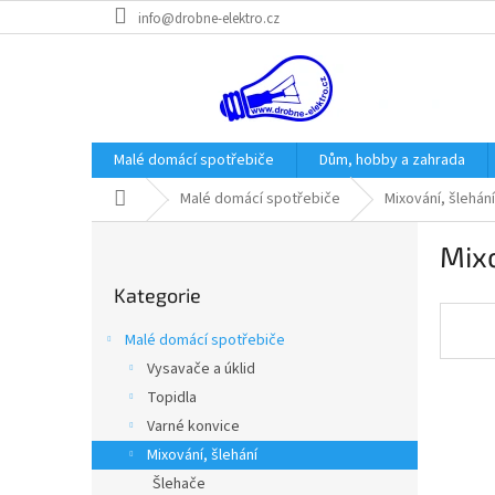
Přejít
info@drobne-elektro.cz
na
obsah
Malé domácí spotřebiče
Dům, hobby a zahrada
Domů
Malé domácí spotřebiče
Mixování, šlehání
P
Mixo
o
Přeskočit
s
Kategorie
kategorie
t
r
Malé domácí spotřebiče
a
Vysavače a úklid
n
Topidla
n
í
Varné konvice
p
Mixování, šlehání
a
Šlehače