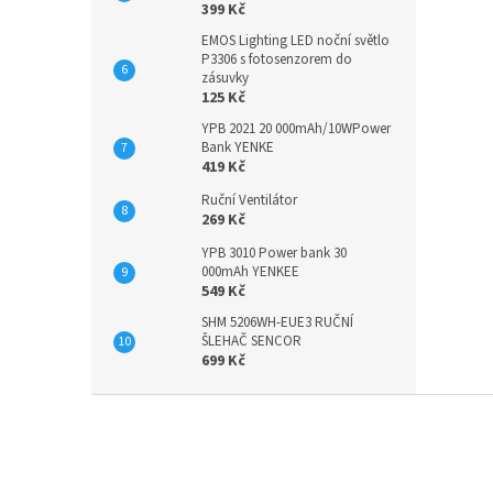
399 Kč
EMOS Lighting LED noční světlo
P3306 s fotosenzorem do
zásuvky
125 Kč
YPB 2021 20 000mAh/10WPower
Bank YENKE
419 Kč
Ruční Ventilátor
269 Kč
YPB 3010 Power bank 30
000mAh YENKEE
549 Kč
SHM 5206WH-EUE3 RUČNÍ
ŠLEHAČ SENCOR
699 Kč
Z
á
p
a