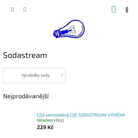
Přejít
NÁKUP
na
obsah
KOŠÍK
Sodastream
Výrobníky sody
Nejprodávanější
CO2 samostatná CQC SODASTREAM-VÝMĚNA
Skladem
(4 ks)
229 Kč