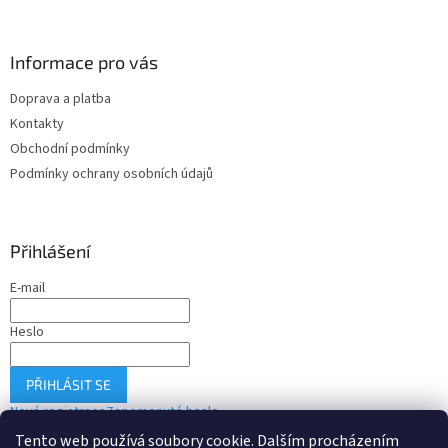
y
v
ý
Informace pro vás
p
i
Doprava a platba
s
u
Kontakty
Obchodní podmínky
Podmínky ochrany osobních údajů
Přihlášení
E-mail
Heslo
PŘIHLÁSIT SE
Nová registrace
Zapomenuté heslo
Tento web používá soubory cookie. Dalším procházením