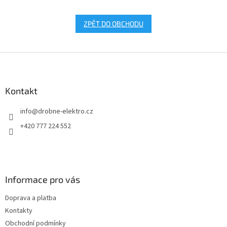
ZPĚT DO OBCHODU
Z
á
p
a
Kontakt
t
info
@
drobne-elektro.cz
í
+420 777 224 552
Informace pro vás
Doprava a platba
Kontakty
Obchodní podmínky