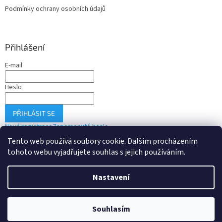
Podmínky ochrany osobních údajů
Přihlášení
E-mail
Heslo
PŘIHLÁSIT SE
Nová registrace
Zapomenuté heslo
Tento web používá soubory cookie. Dalším procházením
tohoto webu vyjadřujete souhlas s jejich používáním.
Vytvořil Shoptet
Nastavení
Copyright 2026
Drobné-elektro.cz
. Všechna práva vyhrazena.
Souhlasím
Upravit nastavení cookies