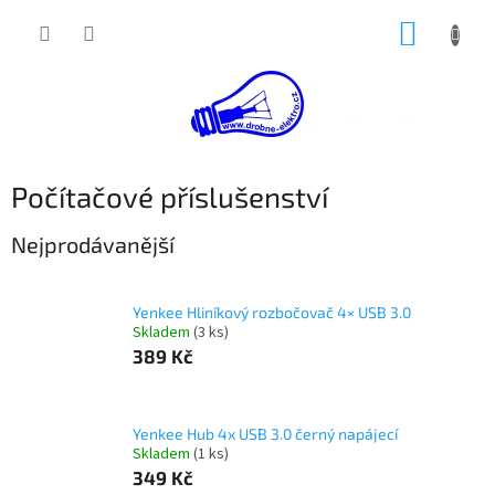
Přejít
NÁKUP
na
obsah
KOŠÍK
Počítačové příslušenství
Nejprodávanější
Yenkee Hliníkový rozbočovač 4× USB 3.0
Skladem
(3 ks)
389 Kč
Yenkee Hub 4x USB 3.0 černý napájecí
Skladem
(1 ks)
349 Kč