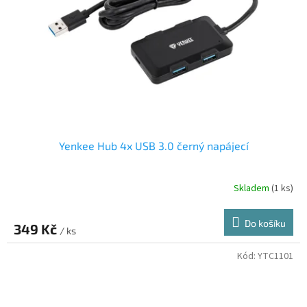
Yenkee Hub 4x USB 3.0 černý napájecí
Skladem
(1 ks)
Do košíku
349 Kč
/ ks
Kód:
YTC1101