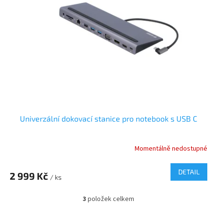
Univerzální dokovací stanice pro notebook s USB C
Momentálně nedostupné
DETAIL
2 999 Kč
/ ks
3
položek celkem
O
v