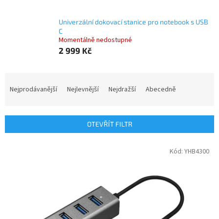
Univerzální dokovací stanice pro notebook s USB
C
Momentálně nedostupné
2 999 Kč
Ř
a
Nejprodávanější
Nejlevnější
Nejdražší
Abecedně
z
e
n
OTEVŘÍT FILTR
í
p
V
Kód:
YHB4300
r
ý
o
p
d
i
u
s
k
p
t
r
ů