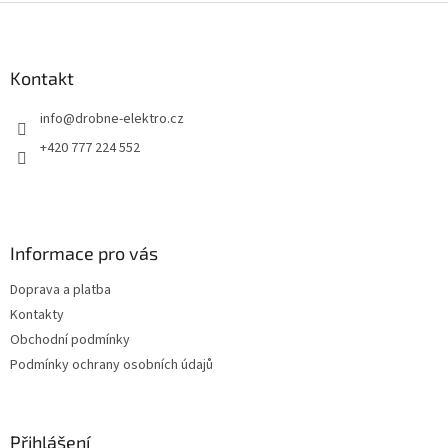
l
Z
á
á
d
p
a
a
Kontakt
c
t
í
info
@
drobne-elektro.cz
í
p
r
+420 777 224 552
v
k
y
v
ý
Informace pro vás
p
i
Doprava a platba
s
u
Kontakty
Obchodní podmínky
Podmínky ochrany osobních údajů
Přihlášení