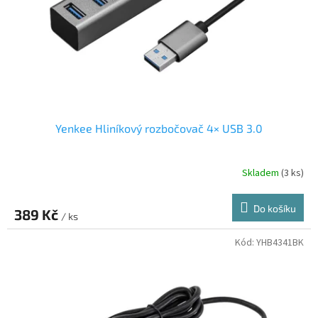
o
d
u
k
t
ů
Yenkee Hliníkový rozbočovač 4× USB 3.0
Skladem
(3 ks)
Do košíku
389 Kč
/ ks
Kód:
YHB4341BK