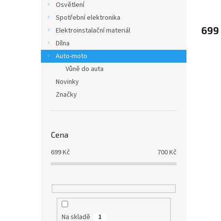
Osvětlení
Spotřební elektronika
699
Elektroinstalační materiál
Dílna
Auto-moto
Vůně do auta
Novinky
Značky
Cena
699
Kč
700
Kč
Na skladě
1