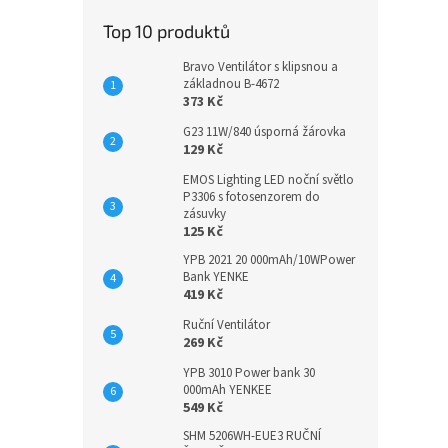
Top 10 produktů
Bravo Ventilátor s klipsnou a
základnou B-4672
373 Kč
G23 11W/840 úsporná žárovka
129 Kč
EMOS Lighting LED noční světlo
P3306 s fotosenzorem do
zásuvky
125 Kč
YPB 2021 20 000mAh/10WPower
Bank YENKE
419 Kč
Ruční Ventilátor
269 Kč
YPB 3010 Power bank 30
000mAh YENKEE
549 Kč
SHM 5206WH-EUE3 RUČNÍ