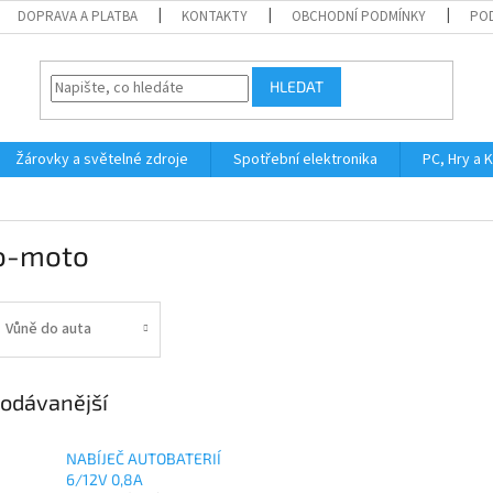
DOPRAVA A PLATBA
KONTAKTY
OBCHODNÍ PODMÍNKY
PO
HLEDAT
Žárovky a světelné zdroje
Spotřební elektronika
PC, Hry a 
o-moto
Vůně do auta
odávanější
NABÍJEČ AUTOBATERIÍ
6/12V 0,8A