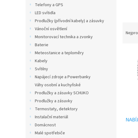
n
Telefony a GPS
e
LED svítidla
l
Prodlužky (přívodní kabely) a zásuvky
Ř
Vánoční osvětlení
a
Nejpro
Monitorovací technika a zvonky
z
Baterie
e
V
n
Meteostanice a teploměry
ý
í
Kabely
p
p
Svítilny
i
r
Napájecí zdroje a Powerbanky
s
o
Váhy osobní a kuchyňské
p
d
r
u
Prodlužky a zásuvky SCHUKO
o
k
Prodlužky a zásuvky
d
t
Termostaty, detektory
u
ů
Instalační materiál
NABÍ
k
Domácnost
t
Malé spotřebiče
ů