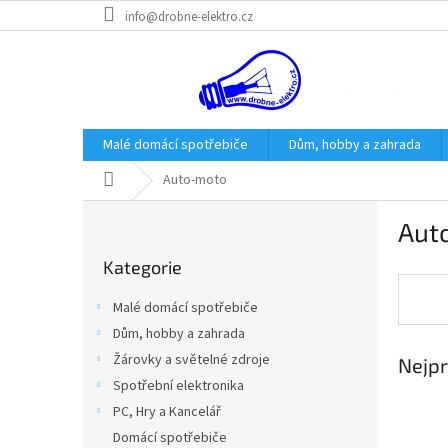
Přejít
info@drobne-elektro.cz
na
obsah
Malé domácí spotřebiče
Dům, hobby a zahrada
Domů
Auto-moto
P
Aut
o
Přeskočit
s
Kategorie
kategorie
t
r
Malé domácí spotřebiče
a
Dům, hobby a zahrada
n
Žárovky a světelné zdroje
Nejpr
n
í
Spotřební elektronika
p
PC, Hry a Kancelář
a
Domácí spotřebiče