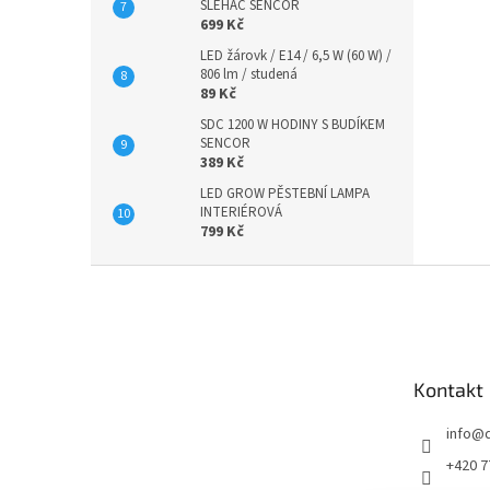
ŠLEHAČ SENCOR
699 Kč
LED žárovk / E14 / 6,5 W (60 W) /
806 lm / studená
89 Kč
SDC 1200 W HODINY S BUDÍKEM
SENCOR
389 Kč
LED GROW PĚSTEBNÍ LAMPA
INTERIÉROVÁ
799 Kč
Z
á
p
a
t
Kontakt
í
info
@
+420 7