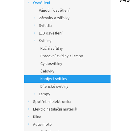
Osvětlení
Vánoční osvětlení
Žárovky a zářivky
Svítidla
LED osvětlení
Svítilny
Ruční svítilny
Pracovní svítilny a lampy
Cyklosvítilny
Čelovky
Nabíjecí svítilny
Dílenské svítilny
Lampy
Spotřební elektronika
Elektroinstalační materiál
Dílna
Auto-moto