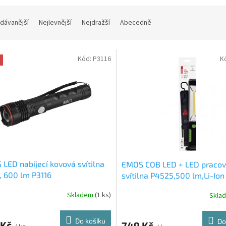
dávanější
Nejlevnější
Nejdražší
Abecedně
Kód:
P3116
K
LED nabíjecí kovová svítilna
EMOS COB LED + LED pracov
, 600 lm P3116
svítilna P4525,500 lm,Li-Io
mAh
Skladem
(1 ks)
Skla
Do košíku
Do
 Kč
749 Kč