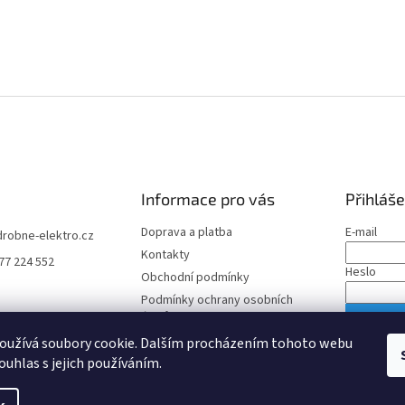
Informace pro vás
Přihláše
Doprava a platba
E-mail
drobne-elektro.cz
Kontakty
77 224 552
Heslo
Obchodní podmínky
Podmínky ochrany osobních
údajů
PŘIHLÁS
oužívá soubory cookie. Dalším procházením tohoto webu
Nová regis
ouhlas s jejich používáním.