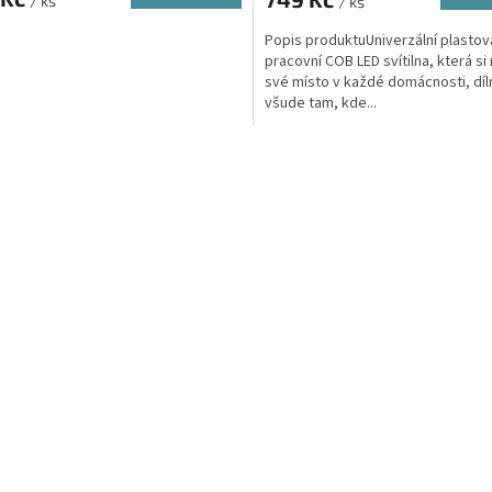
/ ks
/ ks
Popis produktuUniverzální plastová
pracovní COB LED svítilna, která si
své místo v každé domácnosti, díl
všude tam, kde...
O
v
l
á
d
a
c
í
p
r
v
k
y
v
ý
p
i