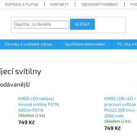
DOPRAVA A PLATBA
KONTAKTY
OBCHODNÍ PODMÍNKY
PO
HLEDAT
Žárovky a světelné zdroje
Spotřební elektronika
PC, Hry a 
jecí svítilny
odávanější
EMOS LED nabíjecí
EMOS COB LED +
kovová svítilna P3116,
pracovní svítilna
600 lm P3116
P4525,500 lm,Li-
Skladem
(1 ks)
2000 mAh
Skladem
(2 ks)
749 Kč
749 Kč