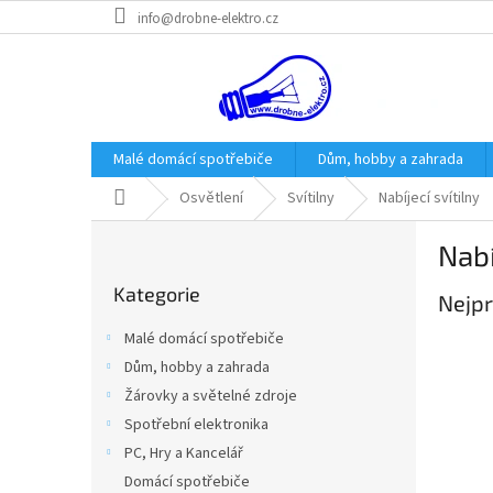
Přejít
info@drobne-elektro.cz
na
obsah
Malé domácí spotřebiče
Dům, hobby a zahrada
Domů
Osvětlení
Svítilny
Nabíjecí svítilny
P
Nabí
o
Přeskočit
s
Kategorie
kategorie
Nejpr
t
r
Malé domácí spotřebiče
a
Dům, hobby a zahrada
n
Žárovky a světelné zdroje
n
í
Spotřební elektronika
p
PC, Hry a Kancelář
a
Domácí spotřebiče