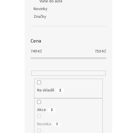
Vůně do auta
Novinky
Značky
Cena
749
Kč
750
Kč
Na skladě
2
Akce
1
Novinka
0