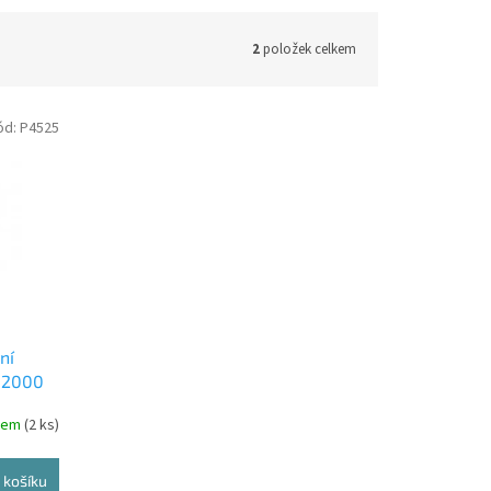
2
položek celkem
ód:
P4525
ní
n 2000
dem
(2 ks)
 košíku