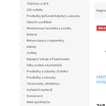
n
Telefony a GPS
Ř
e
a
LED svítidla
Nejpro
l
z
Prodlužky (přívodní kabely) a zásuvky
e
Vánoční osvětlení
V
n
Monitorovací technika a zvonky
Akce
ý
í
Baterie
p
p
Meteostanice a teploměry
i
r
s
o
Kabely
p
d
Svítilny
r
u
Napájecí zdroje a Powerbanky
o
k
Váhy osobní a kuchyňské
d
t
Prodlužky a zásuvky SCHUKO
u
ů
EMOS 
k
Prodlužky a zásuvky
P3116
t
Termostaty, detektory
ů
Instalační materiál
Domácnost
Malé spotřebiče
749