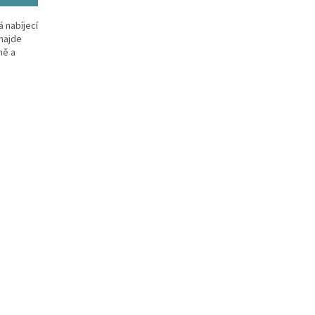
 nabíjecí
 najde
ně a