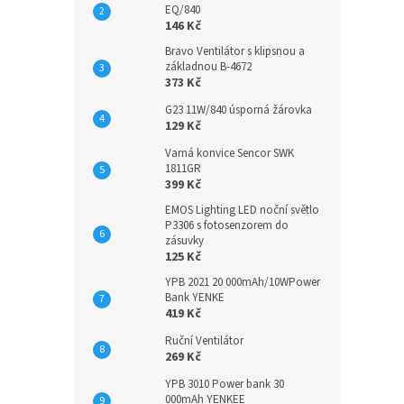
EQ/840
146 Kč
Bravo Ventilátor s klipsnou a
základnou B-4672
373 Kč
G23 11W/840 úsporná žárovka
129 Kč
Varná konvice Sencor SWK
1811GR
399 Kč
EMOS Lighting LED noční světlo
P3306 s fotosenzorem do
zásuvky
125 Kč
YPB 2021 20 000mAh/10WPower
Bank YENKE
419 Kč
Ruční Ventilátor
269 Kč
YPB 3010 Power bank 30
000mAh YENKEE