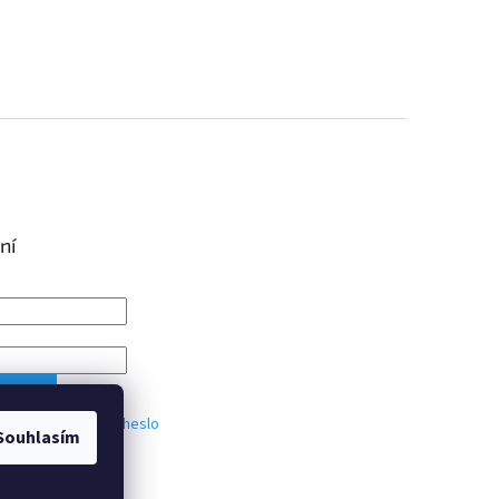
ní
IT SE
trace
Zapomenuté heslo
Souhlasím