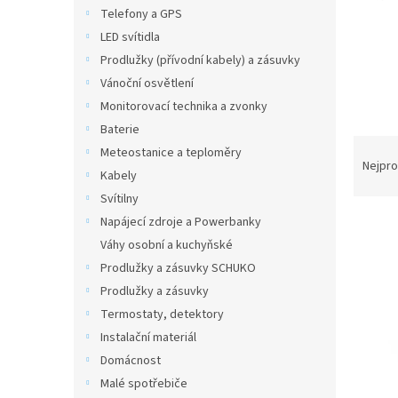
n
Telefony a GPS
e
LED svítidla
l
Prodlužky (přívodní kabely) a zásuvky
Vánoční osvětlení
Monitorovací technika a zvonky
Baterie
Ř
Meteostanice a teploměry
a
Nejpro
Kabely
z
Svítilny
e
V
n
Napájecí zdroje a Powerbanky
ý
í
Váhy osobní a kuchyňské
p
p
Prodlužky a zásuvky SCHUKO
i
r
Prodlužky a zásuvky
s
o
Termostaty, detektory
p
d
Instalační materiál
r
u
o
k
Domácnost
d
t
Malé spotřebiče