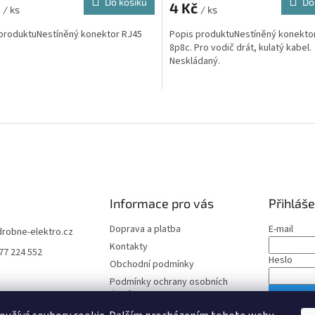
Do košíku
Do
č
4 Kč
/ ks
/ ks
produktuNestíněný konektor RJ45
Popis produktuNestíněný konekto
8p8c. Pro vodič drát, kulatý kabel.
Neskládaný.
O
v
l
á
d
a
c
í
Informace pro vás
Přihláše
p
r
Doprava a platba
E-mail
drobne-elektro.cz
v
Kontakty
77 224 552
k
Heslo
Obchodní podmínky
y
v
Podmínky ochrany osobních
ý
údajů
PŘIHLÁS
p