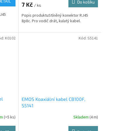
DETAIL
Do košíku
7 Kč
/ ks
RJ45
Popis produktuStíněný konektor RJ45
8p8c. Pro vodič drát, kulatý kabel.
ód:
K0102
Kód:
S5141
el
EMOS Koaxiální kabel CB100F,
S5141
em
(>5 ks)
Skladem
(4 m)