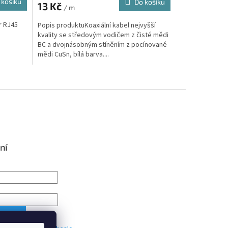
 košíku
Do košíku
13 Kč
/ m
r RJ45
Popis produktuKoaxiální kabel nejvyšší
kvality se středovým vodičem z čisté mědi
BC a dvojnásobným stíněním z pocínované
mědi CuSn, bílá barva....
ní
IT SE