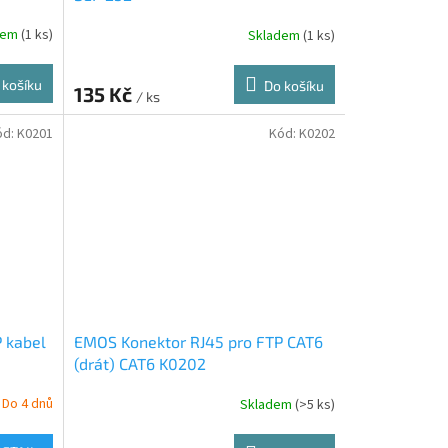
dem
(1 ks)
Skladem
(1 ks)
 košíku
Do košíku
135 Kč
/ ks
ód:
K0201
Kód:
K0202
 kabel
EMOS Konektor RJ45 pro FTP CAT6
(drát) CAT6 K0202
Do 4 dnů
Skladem
(>5 ks)