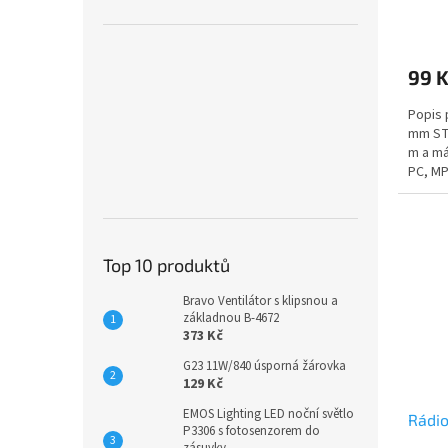
99 
Popis 
mm ST/
m a má
PC, MP
Top 10 produktů
Bravo Ventilátor s klipsnou a
základnou B-4672
373 Kč
G23 11W/840 úsporná žárovka
129 Kč
EMOS Lighting LED noční světlo
Rádio
P3306 s fotosenzorem do