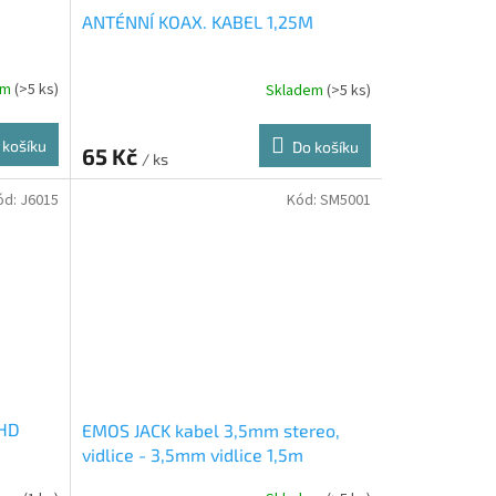
ANTÉNNÍ KOAX. KABEL 1,25M
em
(>5 ks)
Skladem
(>5 ks)
 košíku
Do košíku
65 Kč
/ ks
ód:
J6015
Kód:
SM5001
 HD
EMOS JACK kabel 3,5mm stereo,
vidlice - 3,5mm vidlice 1,5m
SM5001