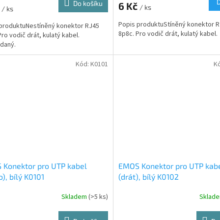
Do košíku
6 Kč
č
/ ks
/ ks
Popis produktuStíněný konektor 
produktuNestíněný konektor RJ45
8p8c. Pro vodič drát, kulatý kabel.
Pro vodič drát, kulatý kabel.
daný.
Kód:
K0101
K
 Konektor pro UTP kabel
EMOS Konektor pro UTP kab
o), bílý K0101
(drát), bílý K0102
Skladem
(>5 ks)
Sklad