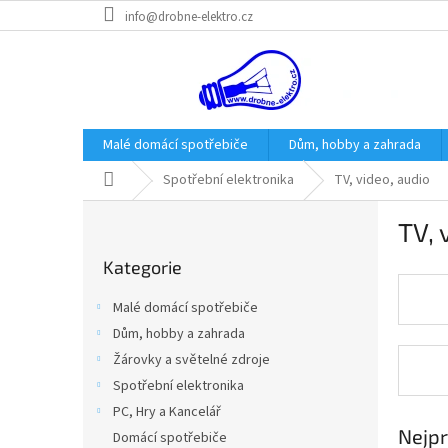
Přejít
info@drobne-elektro.cz
na
obsah
Malé domácí spotřebiče
Dům, hobby a zahrada
Domů
Spotřební elektronika
TV, video, audio
P
TV, 
o
Přeskočit
s
Kategorie
kategorie
t
r
Malé domácí spotřebiče
a
Dům, hobby a zahrada
n
Žárovky a světelné zdroje
n
í
Spotřební elektronika
p
PC, Hry a Kancelář
a
Nejpr
Domácí spotřebiče