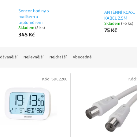
Sencor hodiny s
ANTÉNNÍ KOAX.
budíkem a
KABEL 2,5M
teploměrem
Skladem
(>5 ks)
Skladem
(3 ks)
75 Kč
345 Kč
dávanější
Nejlevnější
Nejdražší
Abecedně
Kód:
SDC2200
Kód