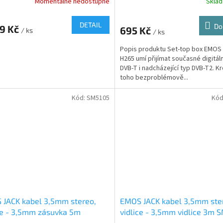
Momentálně nedostupné
Skla
DETAIL
Do
49 Kč
695 Kč
/ ks
/ ks
Popis produktu Set-top box EMOS
H265 umí přijímat současné digitáln
DVB-T i nadcházející typ DVB-T2. 
toho bezproblémově...
Kód:
SM5105
Kód
 JACK kabel 3,5mm stereo,
EMOS JACK kabel 3,5mm ste
ce - 3,5mm zásuvka 5m
vidlice - 3,5mm vidlice 3m
05