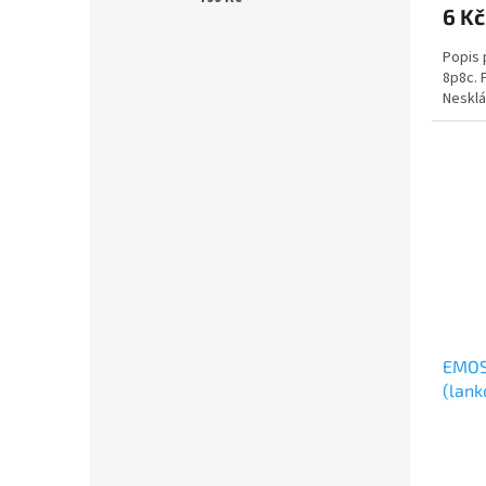
6 K
Popis 
8p8c. 
Nesklá
EMOS
(lank