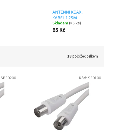
ANTÉNNÍ KOAX.
KABEL 1,25M
Skladem
(>5 ks)
65 Kč
18
položek celkem
:
SB30200
Kód:
S30100