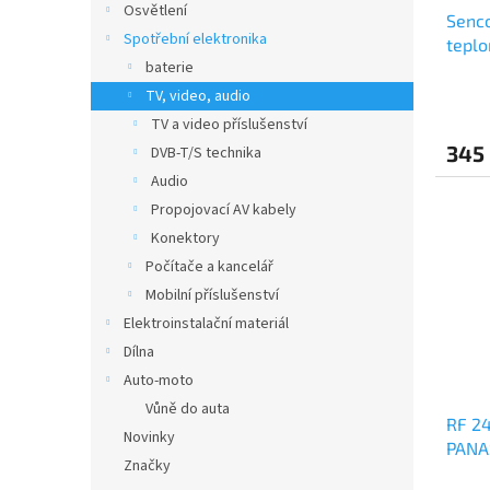
u
ů
Osvětlení
Senco
k
Spotřební elektronika
tepl
t
baterie
ů
TV, video, audio
TV a video příslušenství
345
DVB-T/S technika
Audio
Propojovací AV kabely
Konektory
Počítače a kancelář
Mobilní příslušenství
Elektroinstalační materiál
Dílna
Auto-moto
Vůně do auta
RF 2
Novinky
PANA
Značky