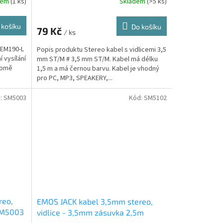
dem
(1 ks)
Skladem
(>5 ks)
 košíku
Do košíku
79 Kč
/ ks
 EM190-L
Popis produktu Stereo kabel s vidlicemi 3,5
í vysílání
mm ST/M # 3,5 mm ST/M. Kabel má délku
Kromě
1,5 m a má černou barvu. Kabel je vhodný
pro PC, MP3, SPEAKERY,...
:
SM5003
Kód:
SM5102
reo,
EMOS JACK kabel 3,5mm stereo,
 SM5003
vidlice - 3,5mm zásuvka 2,5m