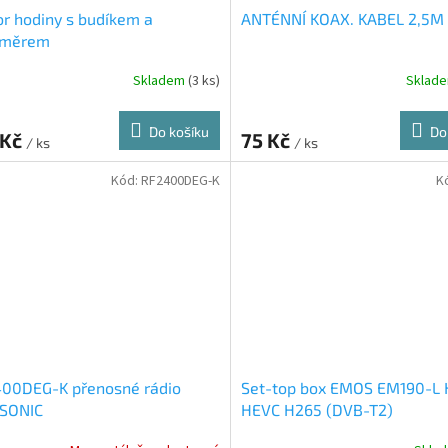
r hodiny s budíkem a
ANTÉNNÍ KOAX. KABEL 2,5M
oměrem
Skladem
(3 ks)
Sklad
Do košíku
Do
 Kč
75 Kč
/ ks
/ ks
Kód:
RF2400DEG-K
K
400DEG-K přenosné rádio
Set-top box EMOS EM190-L
SONIC
HEVC H265 (DVB-T2)