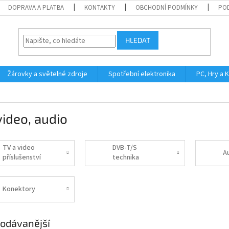
DOPRAVA A PLATBA
KONTAKTY
OBCHODNÍ PODMÍNKY
PO
HLEDAT
Žárovky a světelné zdroje
Spotřební elektronika
PC, Hry a 
video, audio
TV a video
DVB-T/S
A
příslušenství
technika
Konektory
odávanější