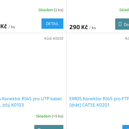
Skladem
(1 ks)
Skla
DETAIL
Do
 Kč
290 Kč
/ ks
/ ks
Kód:
K0103
K
Konektor RJ45 pro UTP kabel
EMOS Konektor RJ45 pro FTP
), bílý K0103
(drát) CAT5E K0201
Skladem
(>5 ks)