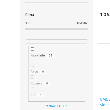
1 0
Cena
3
Kč
1049
Kč
Na skladě
16
Akce
0
Novinka
0
Tip
0
EMOS
vidli
ROZBALIT FILTR
SM51