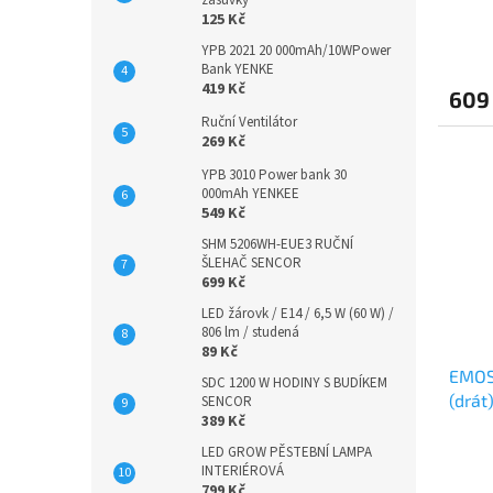
zásuvky
125 Kč
YPB 2021 20 000mAh/10WPower
Bank YENKE
419 Kč
609
Ruční Ventilátor
269 Kč
YPB 3010 Power bank 30
000mAh YENKEE
549 Kč
SHM 5206WH-EUE3 RUČNÍ
ŠLEHAČ SENCOR
699 Kč
LED žárovk / E14 / 6,5 W (60 W) /
806 lm / studená
89 Kč
EMOS 
SDC 1200 W HODINY S BUDÍKEM
(drát
SENCOR
389 Kč
LED GROW PĚSTEBNÍ LAMPA
INTERIÉROVÁ
799 Kč