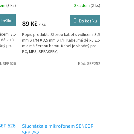
SM5102
dem
(3 ks)
Skladem
(2 ks)
 košíku
Do košíku
89 Kč
/ ks
icemi 3,5
Popis produktu Stereo kabel s vidlicemi 3,5
 délku 3
mm ST/M # 3,5 mm ST/F. Kabel má délku 2,5
dný pro
m a má černou barvu. Kabel je vhodný pro
PC, MP3, SPEAKERY,...
d:
SEP626
Kód:
SEP252
SEP 626
Sluchátka s mikrofonem SENCOR
SEP 252