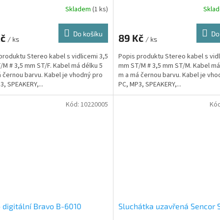
Skladem
(1 ks)
Skla
Do košíku
Do
Kč
89 Kč
/ ks
/ ks
produktu Stereo kabel s vidlicemi 3,5
Popis produktu Stereo kabel s vidl
M # 3,5 mm ST/F. Kabel má délku 5
mm ST/M # 3,5 mm ST/M. Kabel má
 černou barvu. Kabel je vhodný pro
m a má černou barvu. Kabel je vho
3, SPEAKERY,...
PC, MP3, SPEAKERY,...
Kód:
10220005
Kó
 digitální Bravo B-6010
Sluchátka uzavřená Sencor 