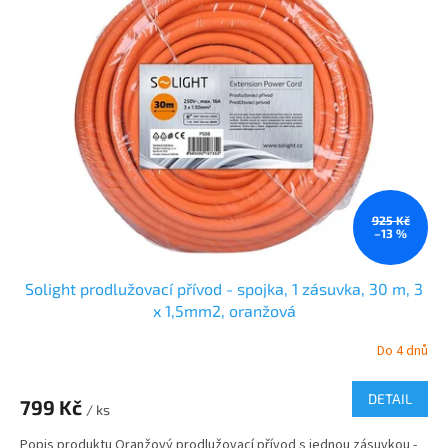
925 Kč
–13 %
Solight prodlužovací přívod - spojka, 1 zásuvka, 30 m, 3
x 1,5mm2, oranžová
Do 4 dnů
DETAIL
799 Kč
/ ks
Popis produktu Oranžový prodlužovací přívod s jednou zásuvkou -