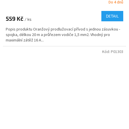
Do 4 dnů
DETAIL
559 Kč
/ ks
Popis produktu Oranžový prodlužovací přívod s jednou zásuvkou -
spojka, délkou 20 m a průřezem vodiče 1,5 mm2. Vhodný pro
maximální zátěž 16 A...
Kód:
P01303