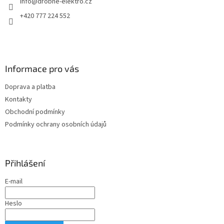
info
@
drobne-elektro.cz
í
p
r
+420 777 224 552
v
k
y
v
ý
Informace pro vás
p
i
Doprava a platba
s
u
Kontakty
Obchodní podmínky
Podmínky ochrany osobních údajů
Přihlášení
E-mail
Heslo