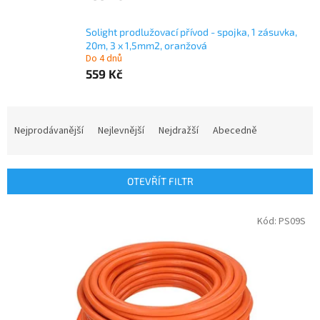
Solight prodlužovací přívod - spojka, 1 zásuvka,
20m, 3 x 1,5mm2, oranžová
Do 4 dnů
559 Kč
Ř
a
Nejprodávanější
Nejlevnější
Nejdražší
Abecedně
z
e
n
OTEVŘÍT FILTR
í
p
V
Kód:
PS09S
r
ý
o
p
d
i
u
s
k
p
t
r
ů