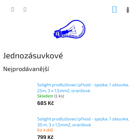
Přejít
NÁKUP
na
obsah
KOŠÍK
Jednozásuvkové
Nejprodávanější
Solight prodlužovací přívod - spojka, 1 zásuvka,
25m, 3 x 1,5mm2, oranžová
Skladem
(1 ks)
685 Kč
Solight prodlužovací přívod - spojka, 1 zásuvka,
30 m, 3 x 1,5mm2, oranžová
Do 4 dnů
799 Kč