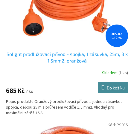
o
d
u
k
t
ů
785 Kč
–12 %
Solight prodlužovací přívod - spojka, 1 zásuvka, 25m, 3 x
1,5mm2, oranžová
Skladem
(1 ks)
Do košíku
685 Kč
/ ks
Popis produktu Oranžový prodlužovací přívod s jednou zásuvkou -
spojka, délkou 25 m a průřezem vodiče 1,5 mm2. Vhodný pro
maximální zátěž 16 A...
Kód:
PS08S