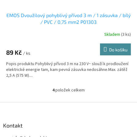
EMOS Dvoužilový pohyblivý přívod 3 m / 1 zásuvka / bílý
/ PVC / 0,75 mm2 P01303
Skladem
(3 ks)
Do košíku
89 Kč
/ ks
Popis produktu Pohyblivý přívod 3 m na 230 V~ slouží k prodloužení
elektrické energie tam, kam pevná zásuvka nedosáhne.Max. zátěž
2,5 A (575 W)....
4
položek celkem
O
v
l
Z
á
á
d
p
a
a
Kontakt
c
t
í