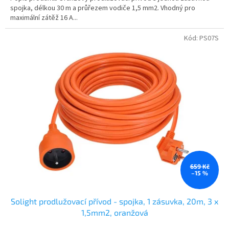
spojka, délkou 30 m a průřezem vodiče 1,5 mm2. Vhodný pro
maximální zátěž 16 A...
Kód:
PS07S
659 Kč
–15 %
Solight prodlužovací přívod - spojka, 1 zásuvka, 20m, 3 x
1,5mm2, oranžová