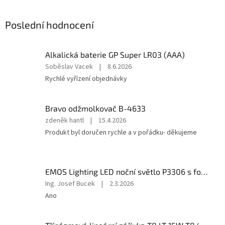
Poslední hodnocení
Alkalická baterie GP Super LR03 (AAA)
Hodnocení
Soběslav Vacek
|
8.6.2026
produktu
Rychlé vyřízení objednávky
je
5
z
Bravo odžmolkovač B-4633
5
Hodnocení
zdeněk hantl
|
15.4.2026
hvězdiček.
produktu
Produkt byl doručen rychle a v pořádku- děkujeme
je
5
z
5
EMOS Lighting LED noční světlo P3306 s fotosenzorem do zásuvky
hvězdiček.
Hodnocení
Ing. Josef Bucek
|
2.3.2026
produktu
Ano
je
5
z