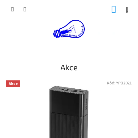
Přejít
NÁKUP
na
obsah
KOŠÍK
Akce
Kód:
YPB2021
Akce