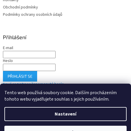
Kontakty
Obchodní podmínky
Podmínky ochrany osobních údajů
Přihlášení
E-mail
Heslo
PŘIHLÁSIT SE
Nová registrace
Zapomenuté heslo
Tento web používá soubory cookie. Dalším procházením
tohoto webu vyjadřujete souhlas s jejich používáním.
Vytvořil Shoptet
Nastavení
Copyright 2026
Drobné-elektro.cz
. Všechna práva vyhrazena.