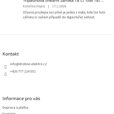
Třípásmová lineární zářivka T8 LT 15W T8/840 NBB
5
Hodnocení
Kateřina Hojná
|
17.2.2026
hvězdiček.
produktu
Úžasná prodejna na Letné je jedna z mála, kde lze tuto
je
zářivku (v našem případě do digestoře) sehnat.
5
z
5
hvězdiček.
Z
á
p
a
Kontakt
t
info
@
drobne-elektro.cz
í
+420 777 224 552
Informace pro vás
Doprava a platba