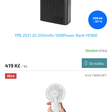
599 Kč
–30 %
YPB 2021 20 000mAh/10WPower Bank YENKE
Skladem
(3 ks)
Do košíku
419 Kč
/ ks
Kód:
FNHH1WT
Akce