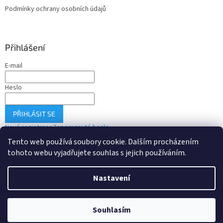
Podmínky ochrany osobních údajů
Přihlášení
E-mail
Heslo
PŘIHLÁSIT SE
Nová registrace
Zapomenuté heslo
Tento web používá soubory cookie. Dalším procházením
tohoto webu vyjadřujete souhlas s jejich používáním.
Vytvořil Shoptet
Nastavení
Copyright 2026
Drobné-elektro.cz
. Všechna práva vyhrazena.
Souhlasím
Upravit nastavení cookies