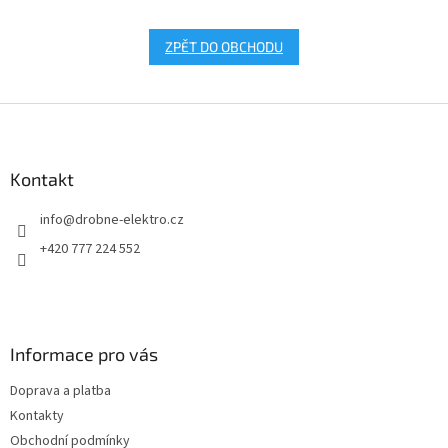
ZPĚT DO OBCHODU
Z
á
p
a
Kontakt
t
info
@
drobne-elektro.cz
í
+420 777 224 552
Informace pro vás
Doprava a platba
Kontakty
Obchodní podmínky