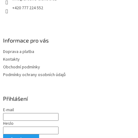
í
p
r
+420 777 224 552
v
k
y
v
ý
Informace pro vás
p
i
Doprava a platba
s
u
Kontakty
Obchodní podmínky
Podmínky ochrany osobních údajů
Přihlášení
E-mail
Heslo