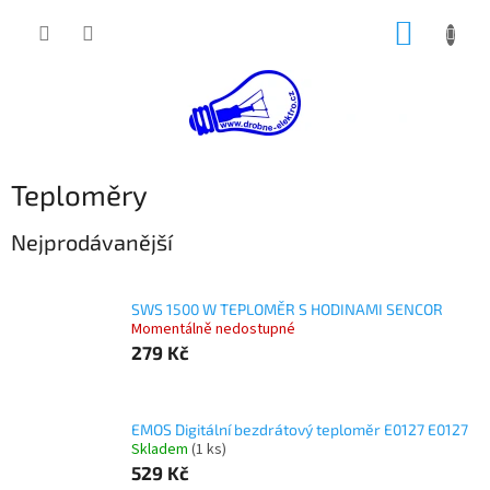
Přejít
NÁKUP
na
obsah
KOŠÍK
Teploměry
Nejprodávanější
SWS 1500 W TEPLOMĚR S HODINAMI SENCOR
Momentálně nedostupné
279 Kč
EMOS Digitální bezdrátový teploměr E0127 E0127
Skladem
(1 ks)
529 Kč