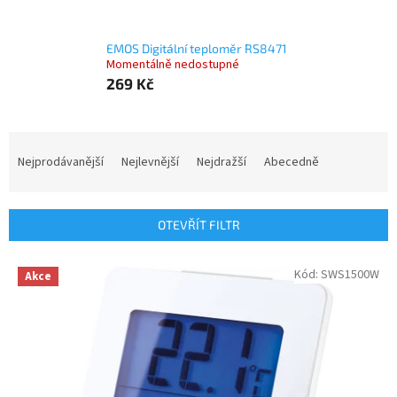
EMOS Digitální teploměr RS8471
Momentálně nedostupné
269 Kč
Ř
a
Nejprodávanější
Nejlevnější
Nejdražší
Abecedně
z
e
n
OTEVŘÍT FILTR
í
p
V
Kód:
SWS1500W
r
Akce
ý
o
p
d
i
u
s
k
p
t
r
ů