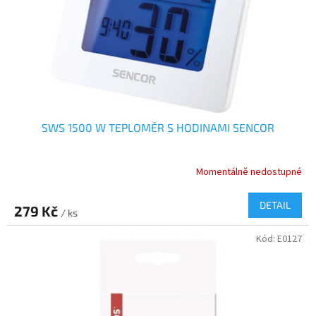
o
d
u
k
t
ů
SWS 1500 W TEPLOMĚR S HODINAMI SENCOR
Momentálně nedostupné
DETAIL
279 Kč
/ ks
Kód:
E0127