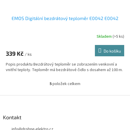
EMOS Digitální bezdrátový teploměr E0042 E0042
Skladem
(>5 ks)
Do košíku
339 Kč
/ ks
Popis produktu Bezdrátový teploměr se zobrazením venkovní a
vnitřní teploty. Teploměr má bezdrátové čidlo s dosahem až 100 m.
5
položek celkem
O
v
l
Z
á
á
d
p
a
a
Kontakt
c
t
í
info
@
drobne-elektro.cz