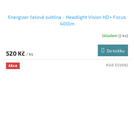
Energizer čelová svítilna - Headlight Vision HD+ Focus
400lm
Skladem
(1 ks)
Do košíku
520 Kč
/ ks
Kód:
ESV042
Akce