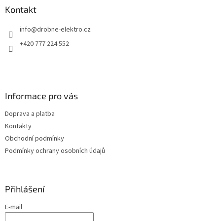
a
a
Kontakt
c
t
í
info
@
drobne-elektro.cz
í
p
r
+420 777 224 552
v
k
y
v
ý
Informace pro vás
p
i
Doprava a platba
s
u
Kontakty
Obchodní podmínky
Podmínky ochrany osobních údajů
Přihlášení
E-mail