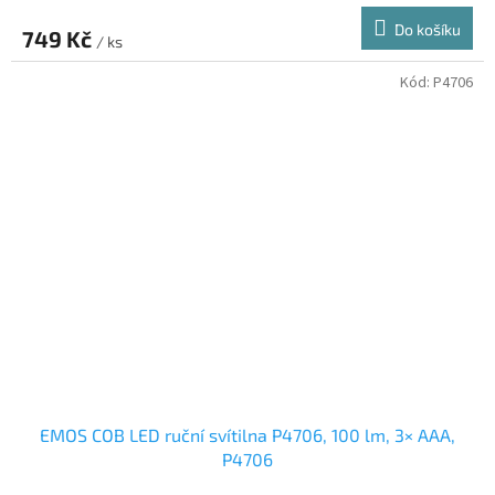
Do košíku
749 Kč
/ ks
Kód:
P4706
EMOS COB LED ruční svítilna P4706, 100 lm, 3× AAA,
P4706