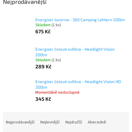
Nejprodávanější
Energizer lucerna - 360 Camping Lahtern 500lm
Skladem
(1 ks)
675 Kč
Energizer čelová svítilna - Headlight Vision
200lm
Skladem
(1 ks)
289 Kč
Energizer čelová svítilna - Headlight Vision HD
300lm
Momentálně nedostupné
345 Kč
Ř
a
Nejprodávanější
Nejlevnější
Nejdražší
Abecedně
z