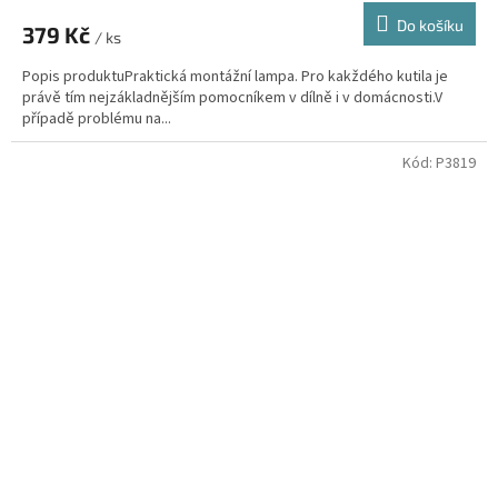
Do košíku
379 Kč
/ ks
Popis produktuPraktická montážní lampa. Pro kakždého kutila je
právě tím nejzákladnějším pomocníkem v dílně i v domácnosti.V
případě problému na...
Kód:
P3819