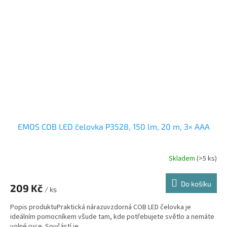
EMOS COB LED čelovka P3528, 150 lm, 20 m, 3× AAA
Skladem
(>5 ks)
Do košíku
209 Kč
/ ks
Popis produktuPraktická nárazuvzdorná COB LED čelovka je
ideálním pomocníkem všude tam, kde potřebujete světlo a nemáte
volné ruce. Součástí je...