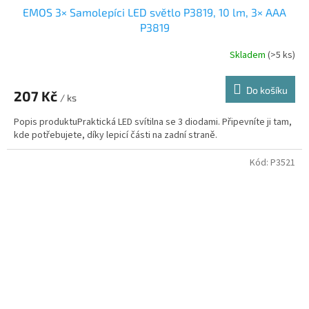
EMOS 3× Samolepíci LED světlo P3819, 10 lm, 3× AAA
P3819
Skladem
(>5 ks)
Do košíku
207 Kč
/ ks
Popis produktuPraktická LED svítilna se 3 diodami. Připevníte ji tam,
kde potřebujete, díky lepicí části na zadní straně.
Kód:
P3521