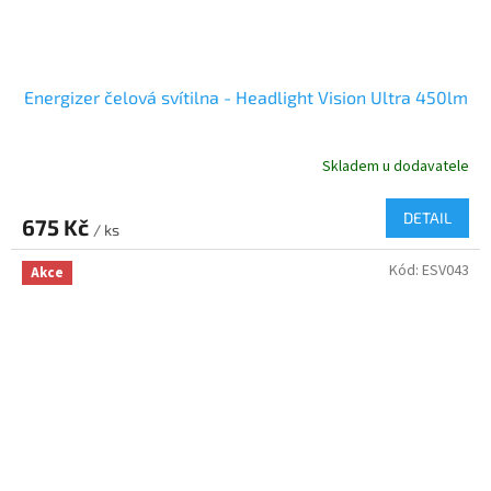
Energizer čelová svítilna - Headlight Vision Ultra 450lm
Skladem u dodavatele
DETAIL
675 Kč
/ ks
Kód:
ESV043
Akce