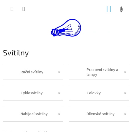
Přejít
NÁKUP
na
obsah
KOŠÍK
Svítilny
Pracovní svítilny a
Ruční svítilny
lampy
Cyklosvítilny
Čelovky
Nabíjecí svítilny
Dílenské svítilny