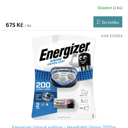
Skladem
(1 ks)
Do košíku
675 Kč
/ ks
Kód:
ESV034
Energizer čelová svítilna - Headlight Vision 200lm