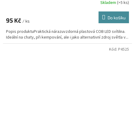
Skladem
(>5 ks)
Do košíku
95 Kč
/ ks
Popis produktuPraktická nárazuvzdorná plastová COB LED svítilna.
Ideální na chaty, při kempování, ale i jako alternativní zdroj světla v...
Kód:
P4525