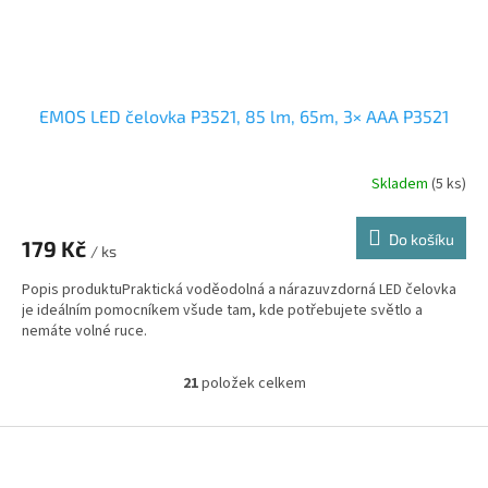
EMOS LED čelovka P3521, 85 lm, 65m, 3× AAA P3521
Skladem
(5 ks)
Do košíku
179 Kč
/ ks
Popis produktuPraktická voděodolná a nárazuvzdorná LED čelovka
je ideálním pomocníkem všude tam, kde potřebujete světlo a
nemáte volné ruce.
21
položek celkem
O
v
l
Z
á
á
d
p