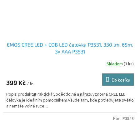
EMOS CREE LED + COB LED čelovka P3531, 330 lm, 65m,
3× AAA P3531
Skladem
(3 ks)
Do košíku
399 Kč
/ ks
Popis produktuPraktická voděodolná a nárazuvzdorná CREE LED
čelovka je ideálním pomocníkem všude tam, kde potřebujete světlo
a nemáte volné ruce....
Kód:
P3528