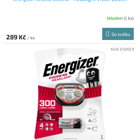
Skladem
(1 ks)
Do košíku
289 Kč
/ ks
Kód:
ESV019