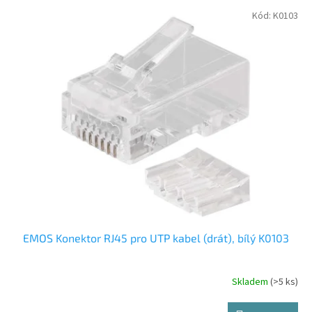
p
V
Kód:
K0103
r
ý
o
p
d
i
u
s
k
p
t
r
ů
o
d
u
k
t
ů
EMOS Konektor RJ45 pro UTP kabel (drát), bílý K0103
Skladem
(>5 ks)