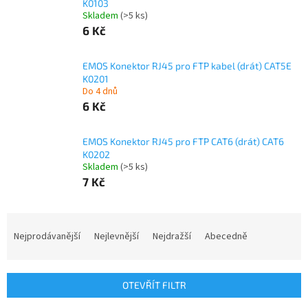
K0103
Skladem
(>5 ks)
6 Kč
EMOS Konektor RJ45 pro FTP kabel (drát) CAT5E
K0201
Do 4 dnů
6 Kč
EMOS Konektor RJ45 pro FTP CAT6 (drát) CAT6
K0202
Skladem
(>5 ks)
7 Kč
Ř
a
Nejprodávanější
Nejlevnější
Nejdražší
Abecedně
z
e
n
OTEVŘÍT FILTR
í