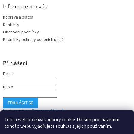
ý
Informace pro vás
p
i
Doprava a platba
s
u
Kontakty
Obchodní podmínky
Podmínky ochrany osobních údajů
Přihlášení
E-mail
Heslo
PŘIHLÁSIT SE
Nová registrace
Zapomenuté heslo
Tento web používá soubory cookie. Dalším procházením
tohoto webu vyjadřujete souhlas s jejich používáním.