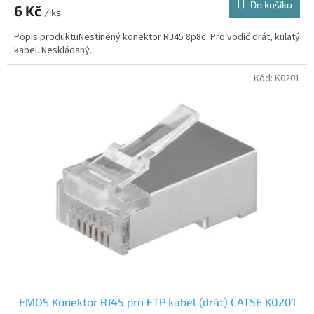
Do košíku
6 Kč
/ ks
Popis produktuNestíněný konektor RJ45 8p8c. Pro vodič drát, kulatý
kabel. Neskládaný.
Kód:
K0201
EMOS Konektor RJ45 pro FTP kabel (drát) CAT5E K0201