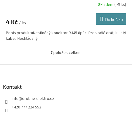
Skladem
(>5 ks)
Do košíku
4 Kč
/ ks
Popis produktuNestíněný konektor RJ45 8p8c. Pro vodič drát, kulatý
kabel. Neskládaný.
7
položek celkem
O
v
l
Z
á
á
d
p
a
a
Kontakt
c
t
í
info
@
drobne-elektro.cz
í
p
r
+420 777 224 552
v
k
y
v