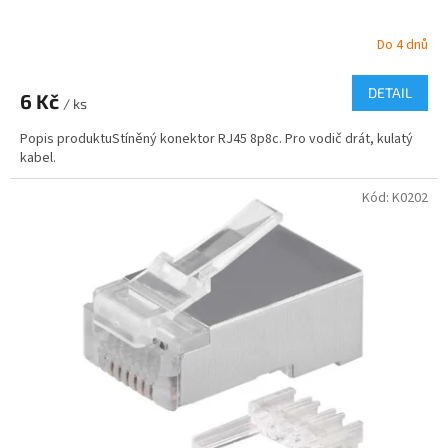
Do 4 dnů
DETAIL
6 Kč
/ ks
Popis produktuStíněný konektor RJ45 8p8c. Pro vodič drát, kulatý
kabel.
Kód:
K0202