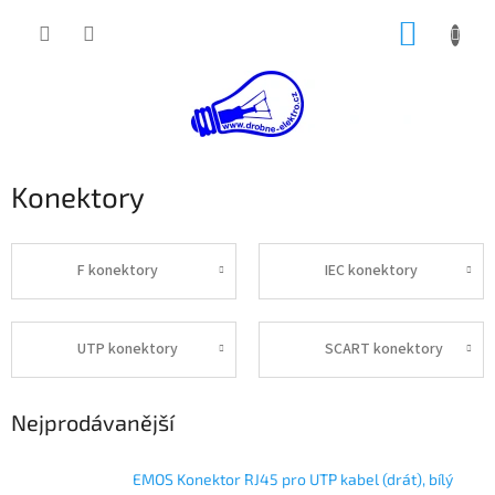
Přejít
NÁKUP
na
obsah
KOŠÍK
Konektory
F konektory
IEC konektory
UTP konektory
SCART konektory
Nejprodávanější
EMOS Konektor RJ45 pro UTP kabel (drát), bílý