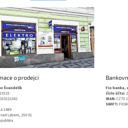
mace o prodejci
Bankovní
av Švandelík
Fio banka, a
815525
číslo účtu:
2
7010221042
IBAN:
CZ70 2
SWIFT:
FIOB
ká 1489
 nad Labem, 250 01
epublika