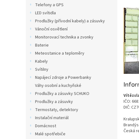
n
Telefony a GPS
e
LED svítidla
l
Prodlužky (přívodní kabely) a zásuvky
Vánoční osvětlení
Monitorovací technika a zvonky
Baterie
Meteostanice a teploměry
Kabely
Svítilny
Napájecí zdroje a Powerbanky
Infor
Váhy osobní a kuchyňské
Prodlužky a zásuvky SCHUKO
Vítězsl
IČO: 66
Prodlužky a zásuvky
DIČ: CZ
Termostaty, detektory
Instalační materiál
Kralups
Brandýs
Domácnost
Česká r
Malé spotřebiče