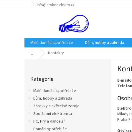
Přejít
info@drobne-elektro.cz
na
obsah
Malé domácí spotřebiče
Dům, hobby a zahrada
Domů
Kontakty
P
Kon
o
Přeskočit
s
Kategorie
kategorie
E-mailo
t
Telefon
r
Malé domácí spotřebiče
a
Osobn
Dům, hobby a zahrada
n
Žárovky a světelné zdroje
n
Elektro
í
Spotřební elektronika
Milady 
Praha 7 
p
PC, Hry a Kancelář
a
Domácí spotřebiče
Otvírac