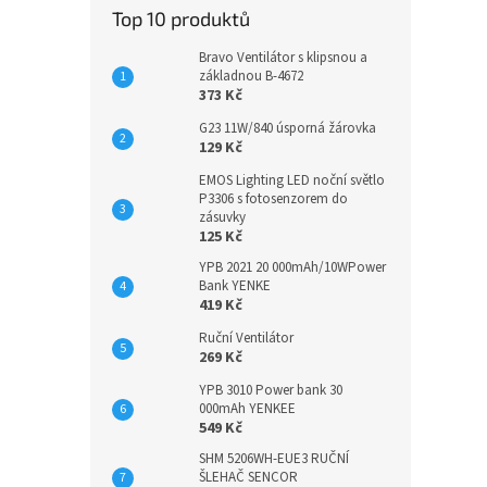
Top 10 produktů
Bravo Ventilátor s klipsnou a
základnou B-4672
373 Kč
G23 11W/840 úsporná žárovka
129 Kč
EMOS Lighting LED noční světlo
P3306 s fotosenzorem do
zásuvky
125 Kč
YPB 2021 20 000mAh/10WPower
Bank YENKE
419 Kč
Ruční Ventilátor
269 Kč
YPB 3010 Power bank 30
000mAh YENKEE
549 Kč
SHM 5206WH-EUE3 RUČNÍ
ŠLEHAČ SENCOR