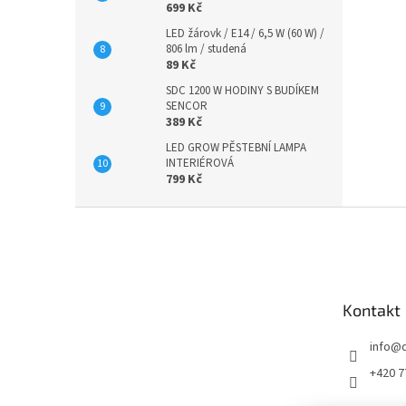
699 Kč
LED žárovk / E14 / 6,5 W (60 W) /
806 lm / studená
89 Kč
SDC 1200 W HODINY S BUDÍKEM
SENCOR
389 Kč
LED GROW PĚSTEBNÍ LAMPA
INTERIÉROVÁ
799 Kč
Z
á
p
a
t
Kontakt
í
info
@
+420 7