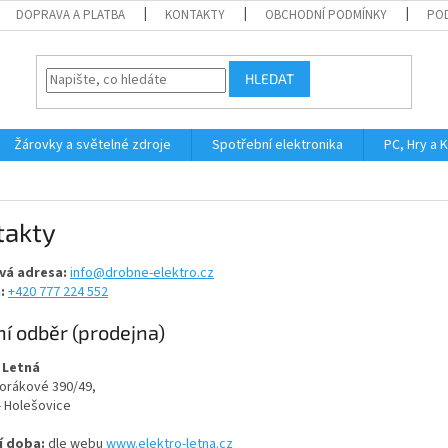
DOPRAVA A PLATBA
KONTAKTY
OBCHODNÍ PODMÍNKY
PO
HLEDAT
Žárovky a světelné zdroje
Spotřební elektronika
PC, Hry a 
takty
vá adresa:
info@drobne-elektro.cz
:
+420 777 224 552
í odběr (prodejna)
 Letná
Horákové 390/49,
- Holešovice
í doba:
dle webu
www.elektro-letna.cz