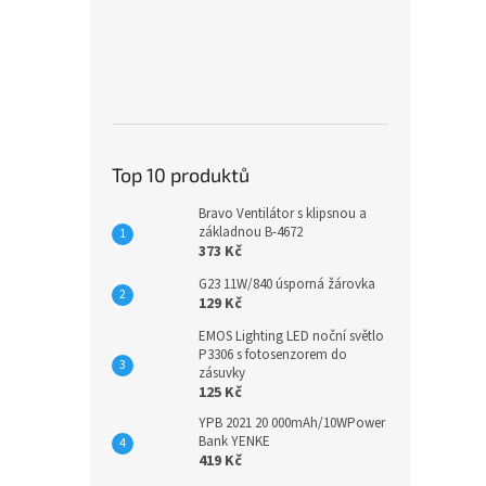
Top 10 produktů
Bravo Ventilátor s klipsnou a
základnou B-4672
373 Kč
G23 11W/840 úsporná žárovka
129 Kč
EMOS Lighting LED noční světlo
P3306 s fotosenzorem do
zásuvky
125 Kč
YPB 2021 20 000mAh/10WPower
Bank YENKE
419 Kč