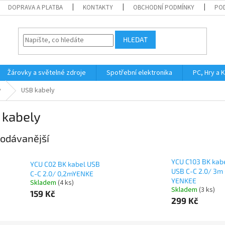
DOPRAVA A PLATBA
KONTAKTY
OBCHODNÍ PODMÍNKY
PO
HLEDAT
Žárovky a světelné zdroje
Spotřební elektronika
PC, Hry a 
y
USB kabely
 kabely
odávanější
YCU C103 BK kab
YCU C02 BK kabel USB
USB C-C 2.0/ 3m
C-C 2.0/ 0,2mYENKE
YENKEE
Skladem
(4 ks)
Skladem
(3 ks)
159 Kč
299 Kč