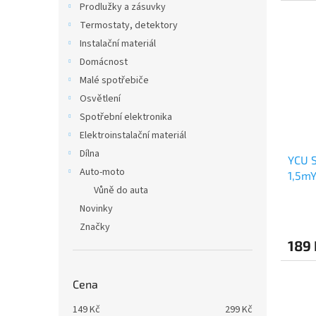
Prodlužky a zásuvky
Termostaty, detektory
Instalační materiál
Domácnost
Malé spotřebiče
Osvětlení
Spotřební elektronika
Elektroinstalační materiál
Dílna
YCU S
Auto-moto
1,5m
Vůně do auta
Novinky
Značky
189
Cena
149
Kč
299
Kč