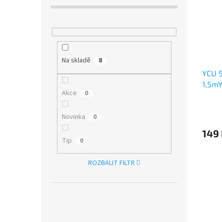
Na skladě
8
YCU S
1,5m
Akce
0
Novinka
0
149
Tip
0
ROZBALIT FILTR