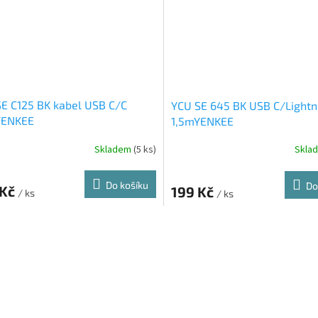
E C125 BK kabel USB C/C
YCU SE 645 BK USB C/Lightn
YENKEE
1,5mYENKEE
Skladem
(5 ks)
Skla
Do košíku
Do
 Kč
199 Kč
/ ks
/ ks
O
v
l
á
d
a
c