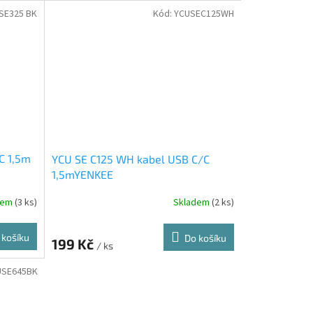
SE325 BK
Kód:
YCUSEC125WH
C 1,5m
YCU SE C125 WH kabel USB C/C
1,5mYENKEE
dem
(3 ks)
Skladem
(2 ks)
 košíku
Do košíku
199 Kč
/ ks
USE645BK