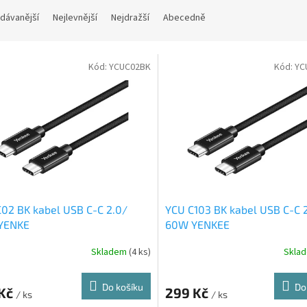
dávanější
Nejlevnější
Nejdražší
Abecedně
Kód:
YCUC02BK
Kód:
YC
02 BK kabel USB C-C 2.0/
YCU C103 BK kabel USB C-C 
YENKE
60W YENKEE
Skladem
(4 ks)
Skla
Do košíku
Do
 Kč
299 Kč
/ ks
/ ks