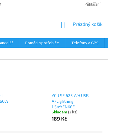
DMÍNKY OCHRANY OSOBNÍCH ÚDAJŮ
Přihlášení
NÁKUPNÍ
Prázdný košík
KOŠÍK
Kancelář
Domácí spotřebiče
Telefony a GPS
LED svítidla
el
YCU SE 625 WH USB
 60W
A/Lightning
1,5mYENKEE
Skladem
(3 ks)
189 Kč