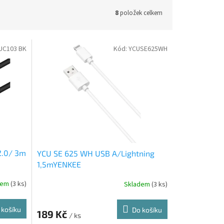
8
položek celkem
UC103 BK
Kód:
YCUSE625WH
2.0/ 3m
YCU SE 625 WH USB A/Lightning
1,5mYENKEE
dem
(3 ks)
Skladem
(3 ks)
 košíku
Do košíku
189 Kč
/ ks