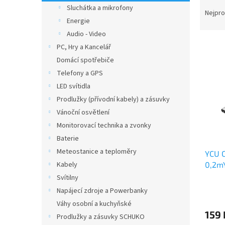
Ř
n
Sluchátka a mikrofony
a
e
Nejpro
Energie
z
l
e
Audio - Video
V
n
PC, Hry a Kancelář
ý
í
Domácí spotřebiče
p
p
Telefony a GPS
i
r
LED svítidla
s
o
p
Prodlužky (přívodní kabely) a zásuvky
d
r
u
Vánoční osvětlení
o
k
Monitorovací technika a zvonky
d
t
Baterie
u
ů
Meteostanice a teploměry
YCU C
k
0,2m
Kabely
t
ů
Svítilny
Napájecí zdroje a Powerbanky
Váhy osobní a kuchyňské
159
Prodlužky a zásuvky SCHUKO