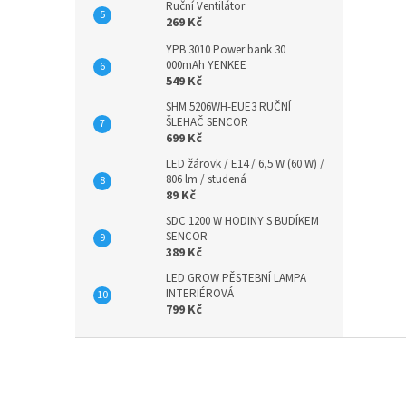
Ruční Ventilátor
269 Kč
YPB 3010 Power bank 30
000mAh YENKEE
549 Kč
SHM 5206WH-EUE3 RUČNÍ
ŠLEHAČ SENCOR
699 Kč
LED žárovk / E14 / 6,5 W (60 W) /
806 lm / studená
89 Kč
SDC 1200 W HODINY S BUDÍKEM
SENCOR
389 Kč
LED GROW PĚSTEBNÍ LAMPA
INTERIÉROVÁ
799 Kč
Z
á
p