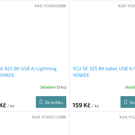
Kód:
YCUSE625BK
Kód:
YCU
E 625 BK USB A/Lightning
YCU SE 325 BK kabel USB A/
YENKEE
YENKEE
Skladem
(5 ks)
Skla
Do košíku
Do
 Kč
159 Kč
/ ks
/ ks
Kód:
YCUSEC125BK
Kód:
YC