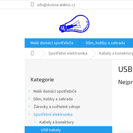
Přejít
info@drobne-elektro.cz
na
obsah
Malé domácí spotřebiče
Dům, hobby a zahrada
Domů
Spotřební elektronika
Kabely a konektor
P
USB
o
Přeskočit
s
Kategorie
kategorie
Nejpr
t
r
Malé domácí spotřebiče
a
Dům, hobby a zahrada
n
Žárovky a světelné zdroje
n
í
Spotřební elektronika
p
Kabely a konektory
a
USB kabely