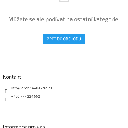
Můžete se ale podívat na ostatní kategorie.
ZPĚT DO OBCHODU
Z
á
p
a
Kontakt
t
info
@
drobne-elektro.cz
í
+420 777 224 552
Informace pro vás