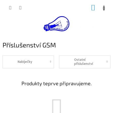
Přejít
NÁKUP
na
obsah
KOŠÍK
Příslušenství GSM
Ostatní
Nabíječky
příslušenství
Produkty teprve připravujeme.