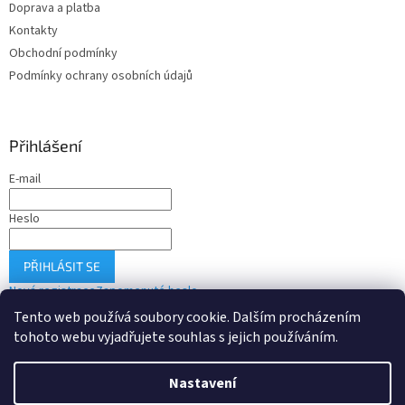
Doprava a platba
s
u
Kontakty
Obchodní podmínky
Podmínky ochrany osobních údajů
Přihlášení
E-mail
Heslo
PŘIHLÁSIT SE
Nová registrace
Zapomenuté heslo
Tento web používá soubory cookie. Dalším procházením
tohoto webu vyjadřujete souhlas s jejich používáním.
Vytvořil Shoptet
Nastavení