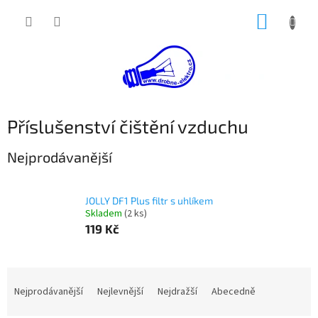
Přejít
NÁKUP
na
obsah
KOŠÍK
Příslušenství čištění vzduchu
Nejprodávanější
JOLLY DF1 Plus filtr s uhlíkem
Skladem
(2 ks)
119 Kč
Ř
a
Nejprodávanější
Nejlevnější
Nejdražší
Abecedně
z