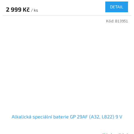
DETAIL
2 999 Kč
/ ks
Kód:
B13951
Alkalická speciální baterie GP 29AF (A32, L822) 9 V