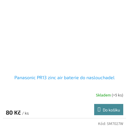
Panasonic PR13 zinc air baterie do naslouchadel
Skladem
(>5 ks)
Do košíku
80 Kč
/ ks
Kód:
SM7027W