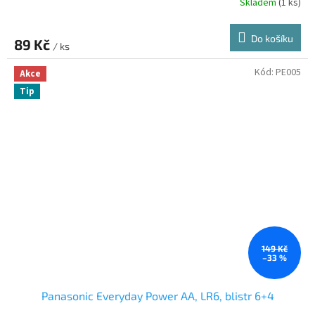
Skladem
(1 ks)
Do košíku
89 Kč
/ ks
Kód:
PE005
Akce
Tip
149 Kč
–33 %
Panasonic Everyday Power AA, LR6, blistr 6+4