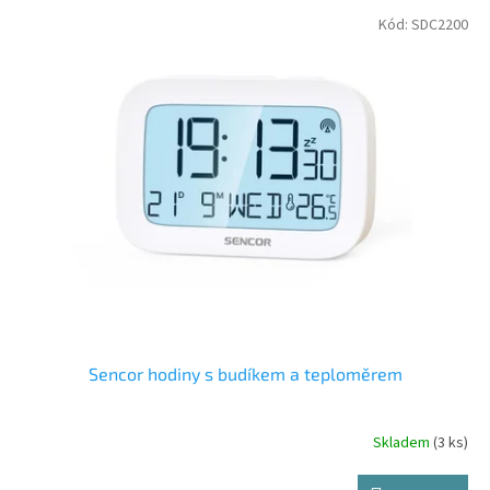
p
V
Kód:
SDC2200
r
ý
o
p
d
i
u
s
k
p
t
r
ů
o
d
u
k
t
ů
Sencor hodiny s budíkem a teploměrem
Skladem
(3 ks)