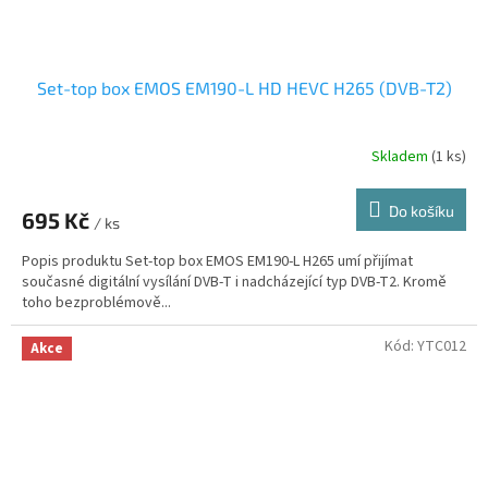
Set-top box EMOS EM190-L HD HEVC H265 (DVB-T2)
Skladem
(1 ks)
Do košíku
695 Kč
/ ks
Popis produktu Set-top box EMOS EM190-L H265 umí přijímat
současné digitální vysílání DVB-T i nadcházející typ DVB-T2. Kromě
toho bezproblémově...
Kód:
YTC012
Akce