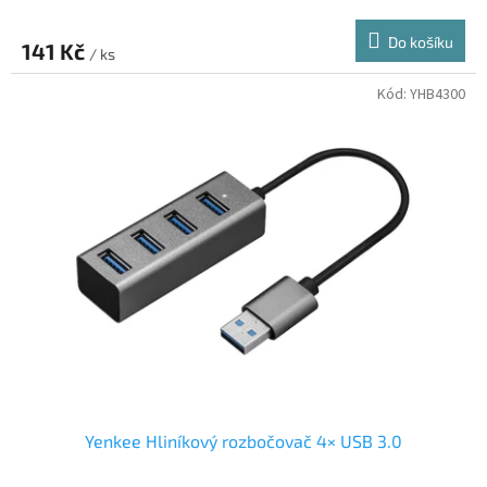
Do košíku
141 Kč
/ ks
Kód:
YHB4300
Yenkee Hliníkový rozbočovač 4× USB 3.0