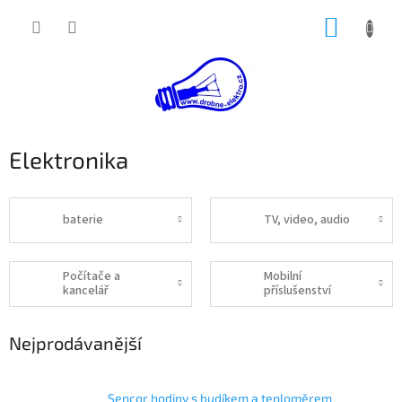
Přejít
NÁKUP
na
obsah
KOŠÍK
Elektronika
baterie
TV, video, audio
Počítače a
Mobilní
kancelář
příslušenství
Nejprodávanější
Sencor hodiny s budíkem a teploměrem