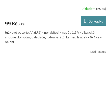
Skladem
(>5 ks)
Do košíku
99 Kč
/ ks
tužkové baterie AA (LR6) • nenabíjecí • napětí 1,5 V • alkalické •
vhodné do hodin, ovladačů, fotoaparátů, kamer, hraček • 6+4 ks v
balení
Kód:
J6015