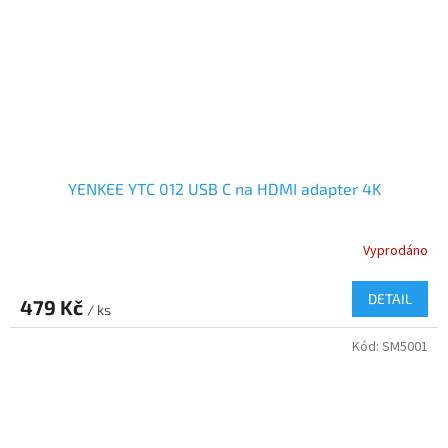
YENKEE YTC 012 USB C na HDMI adapter 4K
Vyprodáno
DETAIL
479 Kč
/ ks
Kód:
SM5001