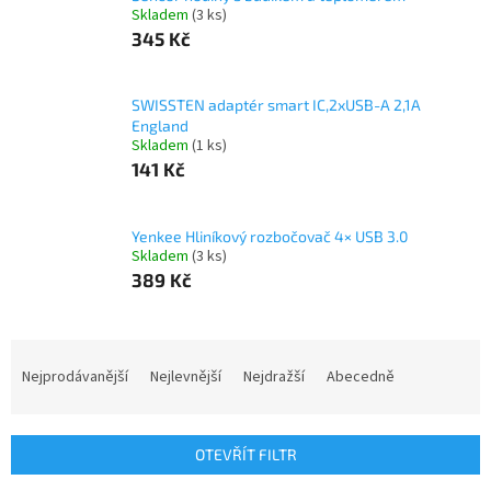
Skladem
(3 ks)
345 Kč
SWISSTEN adaptér smart IC,2xUSB-A 2,1A
England
Skladem
(1 ks)
141 Kč
Yenkee Hliníkový rozbočovač 4× USB 3.0
Skladem
(3 ks)
389 Kč
Ř
a
Nejprodávanější
Nejlevnější
Nejdražší
Abecedně
z
e
n
OTEVŘÍT FILTR
í