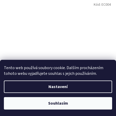
Kód:
EC004
Tento web používá soubory cookie. Dalším procházením
tohoto webu vyjadřujete souhlas s jejich používáním.
Nastavení
Baterie Energizer LR6 AA Classic Family Pack 16ks
Souhlasím
Skladem
(>5 ks)
199 Kč
/ ks