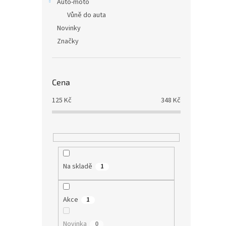
Auto-moto
Vůně do auta
Novinky
Značky
Cena
125
Kč
348
Kč
Na skladě
1
Akce
1
Novinka
0