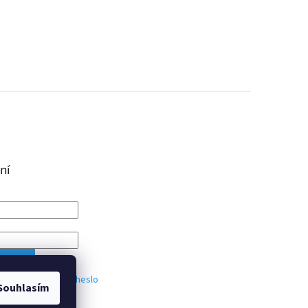
ní
IT SE
trace
Zapomenuté heslo
Souhlasím