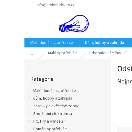
Přejít
info@drobne-elektro.cz
na
obsah
Malé domácí spotřebiče
Dům, hobby a zahrada
Domů
Malé spotřebiče
Odstraňovače žmolků
P
Ods
o
Přeskočit
s
Kategorie
kategorie
Nejpr
t
r
Malé domácí spotřebiče
a
Dům, hobby a zahrada
n
Žárovky a světelné zdroje
n
í
Spotřební elektronika
p
PC, Hry a Kancelář
a
Domácí spotřebiče
Ř