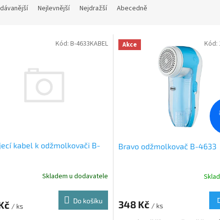
dávanější
Nejlevnější
Nejdražší
Abecedně
Kód:
B-4633KABEL
Kód:
Akce
ecí kabel k odžmolkovači B-
Bravo odžmolkovač B-4633
Skladem u dodavatele
Skla
Průměrné
hodnocení
produktu
Do košíku
348 Kč
 Kč
je
/ ks
/ ks
5,0