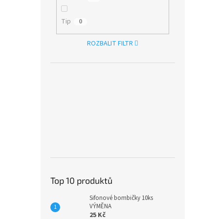
Tip
0
ROZBALIT FILTR
Top 10 produktů
Sifonové bombičky 10ks
VÝMĚNA
25 Kč