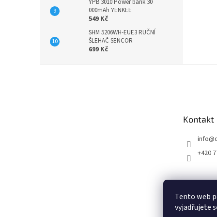
YPB 3010 Power bank 30
000mAh YENKEE
549 Kč
SHM 5206WH-EUE3 RUČNÍ
ŠLEHAČ SENCOR
699 Kč
Z
á
p
a
t
Kontakt
í
info
@
+420 7
Tento web p
vyjadřujete s