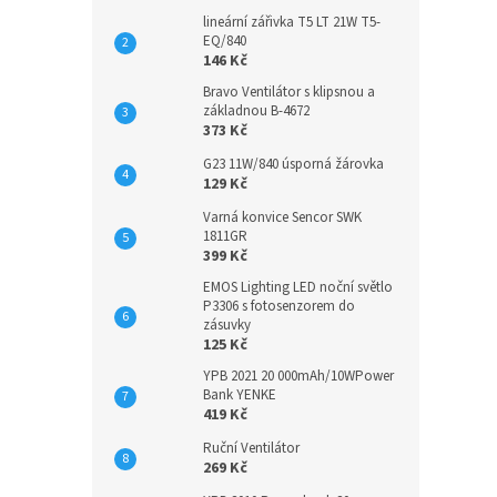
lineární zářivka T5 LT 21W T5-
EQ/840
146 Kč
Bravo Ventilátor s klipsnou a
základnou B-4672
373 Kč
G23 11W/840 úsporná žárovka
129 Kč
Varná konvice Sencor SWK
1811GR
399 Kč
EMOS Lighting LED noční světlo
P3306 s fotosenzorem do
zásuvky
125 Kč
YPB 2021 20 000mAh/10WPower
Bank YENKE
419 Kč
Ruční Ventilátor
269 Kč