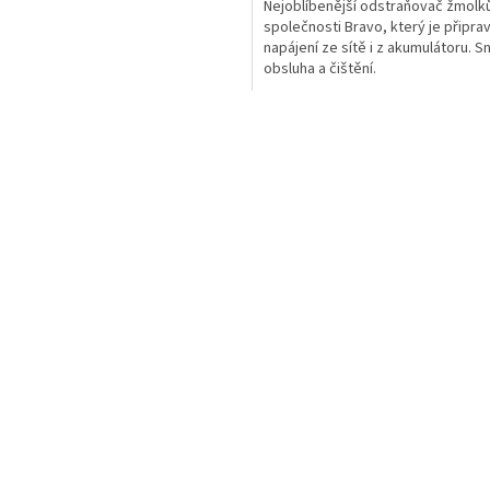
Nejoblíbenější odstraňovač žmolk
z
společnosti Bravo, který je připra
5
napájení ze sítě i z akumulátoru. 
hvězdiček.
obsluha a čištění.
O
v
l
á
d
a
c
í
p
r
v
k
y
v
ý
p
i
s