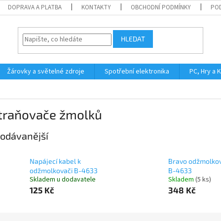
DOPRAVA A PLATBA
KONTAKTY
OBCHODNÍ PODMÍNKY
PO
HLEDAT
Žárovky a světelné zdroje
Spotřební elektronika
PC, Hry a 
traňovače žmolků
odávanější
Napájecí kabel k
Bravo odžmolko
odžmolkovači B-4633
B-4633
Skladem u dodavatele
Skladem
(5 ks)
125 Kč
348 Kč