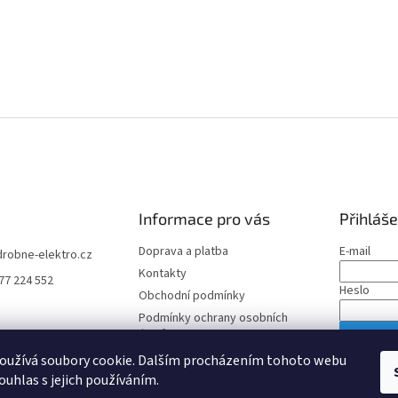
Informace pro vás
Přihláše
Doprava a platba
E-mail
drobne-elektro.cz
Kontakty
77 224 552
Heslo
Obchodní podmínky
Podmínky ochrany osobních
údajů
PŘIHLÁS
oužívá soubory cookie. Dalším procházením tohoto webu
Nová regis
ouhlas s jejich používáním.