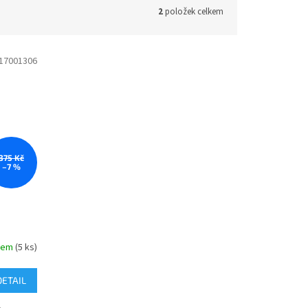
2
položek celkem
17001306
375 Kč
–7 %
dem
(5 ks)
DETAIL