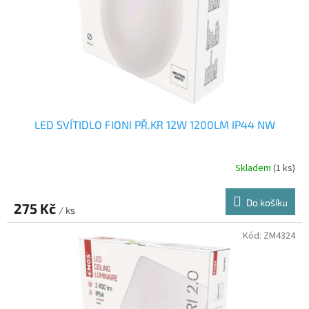
o
d
u
k
t
ů
LED SVÍTIDLO FIONI PŘ.KR 12W 1200LM IP44 NW
Skladem
(1 ks)
Do košíku
275 Kč
/ ks
Kód:
ZM4324