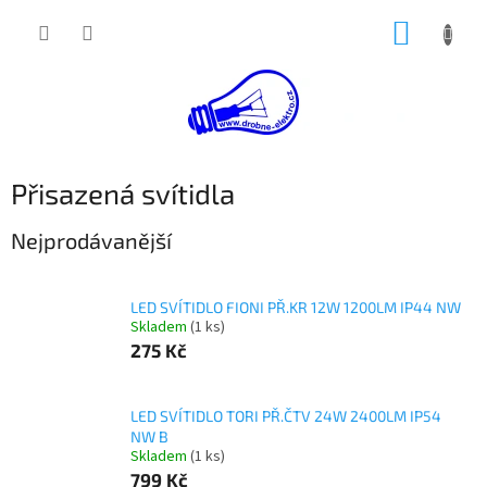
Přejít
NÁKUP
na
obsah
KOŠÍK
Přisazená svítidla
Nejprodávanější
LED SVÍTIDLO FIONI PŘ.KR 12W 1200LM IP44 NW
Skladem
(1 ks)
275 Kč
LED SVÍTIDLO TORI PŘ.ČTV 24W 2400LM IP54
NW B
Skladem
(1 ks)
799 Kč