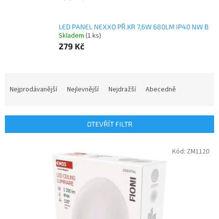
LED PANEL NEXXO PŘ.KR 7,6W 680LM IP40 NW B
Skladem
(1 ks)
279 Kč
Ř
a
Nejprodávanější
Nejlevnější
Nejdražší
Abecedně
z
e
n
OTEVŘÍT FILTR
í
p
V
Kód:
ZM1120
r
ý
o
p
d
i
u
s
k
p
t
r
ů