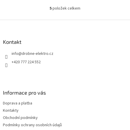
5
položek celkem
O
v
l
Z
á
á
d
p
a
a
Kontakt
c
t
í
info
@
drobne-elektro.cz
í
p
r
+420 777 224 552
v
k
y
v
ý
Informace pro vás
p
i
Doprava a platba
s
u
Kontakty
Obchodní podmínky
Podmínky ochrany osobních údajů