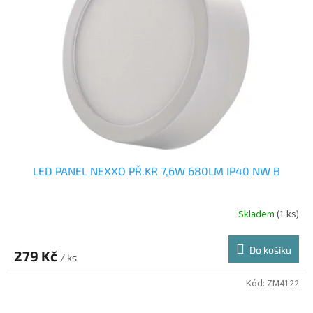
LED PANEL NEXXO PŘ.KR 7,6W 680LM IP40 NW B
Skladem
(1 ks)
Do košíku
279 Kč
/ ks
Kód:
ZM4122