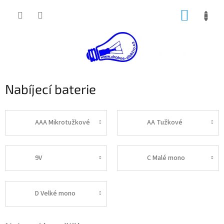
Přejít
NÁKUP
na
obsah
KOŠÍK
Nabíjecí baterie
AAA Mikrotužkové
AA Tužkové
9V
C Malé mono
D Velké mono