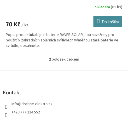
Skladem
(>5 ks)
Do košíku
70 Kč
/ ks
Popis produktuNabíjecí baterie RAVER SOLAR jsou navrženy pro
použití v zahradních solárních svítidlech.Výměnou staré baterie ve
svítidle, dosáhnete...
2
položek celkem
O
v
l
Z
á
á
d
p
a
a
Kontakt
c
t
í
info
@
drobne-elektro.cz
í
p
r
+420 777 224 552
v
k
y