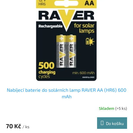
o
p
d
i
u
s
k
p
t
r
ů
o
d
u
k
t
ů
Nabíjecí baterie do solárních lamp RAVER AA (HR6) 600
mAh
Skladem
(>5 ks)
Do košíku
70 Kč
/ ks