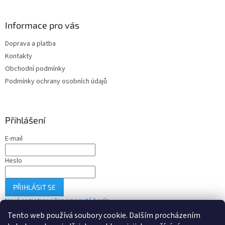
v
ý
Informace pro vás
p
i
Doprava a platba
s
u
Kontakty
Obchodní podmínky
Podmínky ochrany osobních údajů
Přihlášení
E-mail
Heslo
PŘIHLÁSIT SE
Nová registrace
Zapomenuté heslo
Tento web používá soubory cookie. Dalším procházením