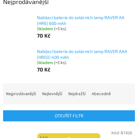
Nejprodávanější
Nabíjecí baterie do solárních lamp RAVER AA
(HR6) 600 mAh
Skladem
(>5 ks)
70 Kč
Nabíjecí baterie do solárních lamp RAVER AAA
(HR03) 400 mAh
Skladem
(>5 ks)
70 Kč
Ř
a
Nejprodávanější
Nejlevnější
Nejdražší
Abecedně
z
e
n
OTEVŘÍT FILTR
í
p
V
Kód:
B7426
r
ý