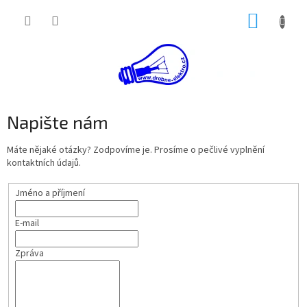
Přejít
NÁKUP
na
obsah
KOŠÍK
Napište nám
Máte nějaké otázky? Zodpovíme je. Prosíme o pečlivé vyplnění
kontaktních údajů.
Jméno a příjmení
E-mail
Zpráva