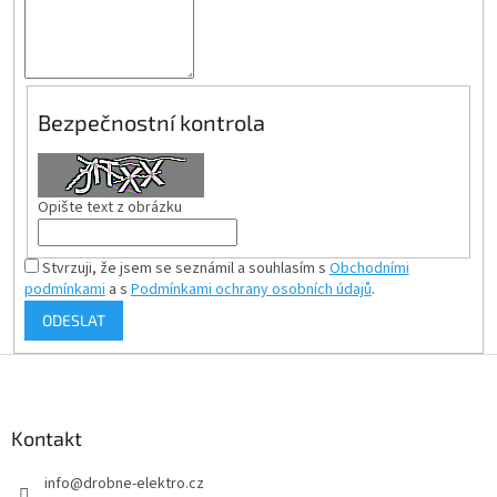
Bezpečnostní kontrola
Opište text z obrázku
Stvrzuji, že jsem se seznámil a souhlasím s
Obchodními
podmínkami
a s
Podmínkami ochrany osobních údajů
.
ODESLAT
Z
á
p
a
Kontakt
t
info
@
drobne-elektro.cz
í