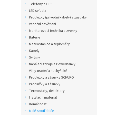
n
Telefony a GPS
e
LED svítidla
l
Prodlužky (přívodní kabely) a zásuvky
Vánoční osvětlení
Monitorovací technika a zvonky
Baterie
Meteostanice a teploměry
Kabely
Svítilny
Napájecí zdroje a Powerbanky
Váhy osobní a kuchyňské
Prodlužky a zásuvky SCHUKO
Prodlužky a zásuvky
Termostaty, detektory
Instalační materiál
Domácnost
Malé spotřebiče