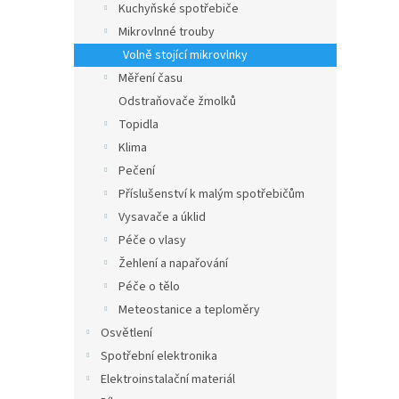
Kuchyňské spotřebiče
Mikrovlnné trouby
Volně stojící mikrovlnky
Měření času
Odstraňovače žmolků
Topidla
Klima
Pečení
Příslušenství k malým spotřebičům
Vysavače a úklid
Péče o vlasy
Žehlení a napařování
Péče o tělo
Meteostanice a teploměry
Osvětlení
Spotřební elektronika
Elektroinstalační materiál