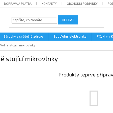
DOPRAVA A PLATBA
KONTAKTY
OBCHODNÍ PODMÍNKY
PO
HLEDAT
Žárovky a světelné zdroje
Spotřební elektronika
PC, Hry a 
Volně stojící mikrovlnky
ě stojící mikrovlnky
Produkty teprve připra