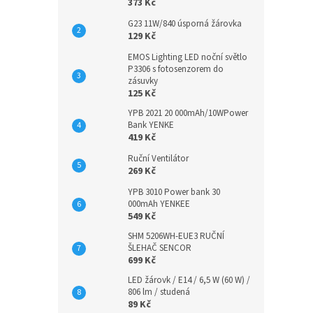
373 Kč
G23 11W/840 úsporná žárovka
129 Kč
EMOS Lighting LED noční světlo
P3306 s fotosenzorem do
zásuvky
125 Kč
YPB 2021 20 000mAh/10WPower
Bank YENKE
419 Kč
Ruční Ventilátor
269 Kč
YPB 3010 Power bank 30
000mAh YENKEE
549 Kč
SHM 5206WH-EUE3 RUČNÍ
ŠLEHAČ SENCOR
699 Kč
LED žárovk / E14 / 6,5 W (60 W) /
806 lm / studená
89 Kč