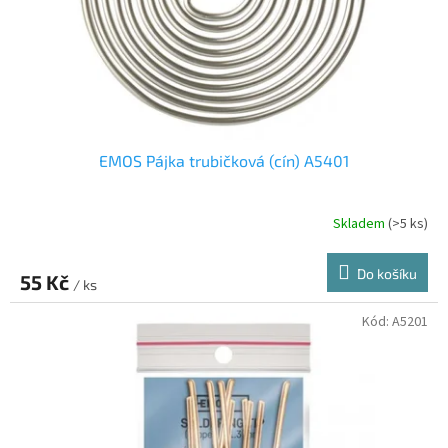
d
u
k
t
ů
EMOS Pájka trubičková (cín) A5401
Skladem
(>5 ks)
Do košíku
55 Kč
/ ks
Kód:
A5201