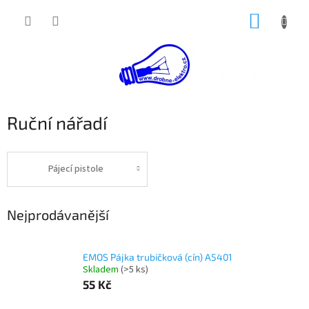
Přejít
NÁKUP
na
obsah
KOŠÍK
Ruční nářadí
Pájecí pistole
Nejprodávanější
EMOS Pájka trubičková (cín) A5401
Skladem
(>5 ks)
55 Kč