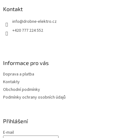
p
a
a
Kontakt
c
t
í
info
@
drobne-elektro.cz
í
p
r
+420 777 224 552
v
k
y
v
ý
Informace pro vás
p
i
Doprava a platba
s
u
Kontakty
Obchodní podmínky
Podmínky ochrany osobních údajů
Přihlášení
E-mail