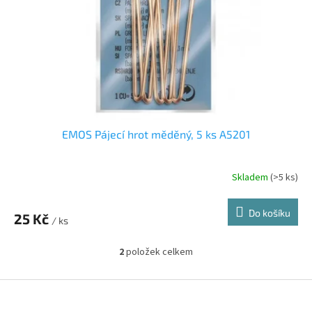
EMOS Pájecí hrot měděný, 5 ks A5201
Skladem
(>5 ks)
Do košíku
25 Kč
/ ks
2
položek celkem
O
v
l
Z
á
á
d