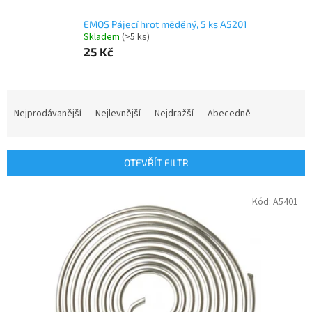
EMOS Pájecí hrot měděný, 5 ks A5201
Skladem
(>5 ks)
25 Kč
Ř
a
Nejprodávanější
Nejlevnější
Nejdražší
Abecedně
z
e
n
OTEVŘÍT FILTR
í
p
V
Kód:
A5401
r
ý
o
p
d
i
u
s
k
p
t
r
ů
o