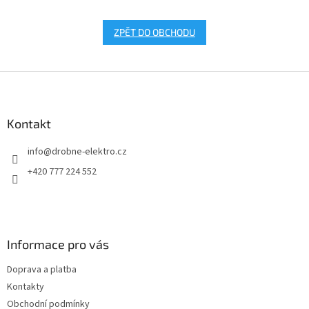
ZPĚT DO OBCHODU
Z
á
p
a
Kontakt
t
info
@
drobne-elektro.cz
í
+420 777 224 552
Informace pro vás
Doprava a platba
Kontakty
Obchodní podmínky