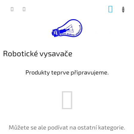
Přejít
NÁKUP
na
obsah
KOŠÍK
Robotické vysavače
Produkty teprve připravujeme.
Můžete se ale podívat na ostatní kategorie.