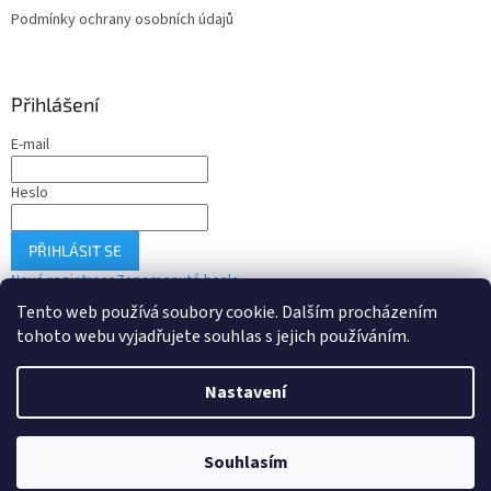
Podmínky ochrany osobních údajů
Přihlášení
E-mail
Heslo
PŘIHLÁSIT SE
Nová registrace
Zapomenuté heslo
Tento web používá soubory cookie. Dalším procházením
tohoto webu vyjadřujete souhlas s jejich používáním.
Vytvořil Shoptet
Nastavení
Copyright 2026
Drobné-elektro.cz
. Všechna práva vyhrazena.
Souhlasím
Upravit nastavení cookies