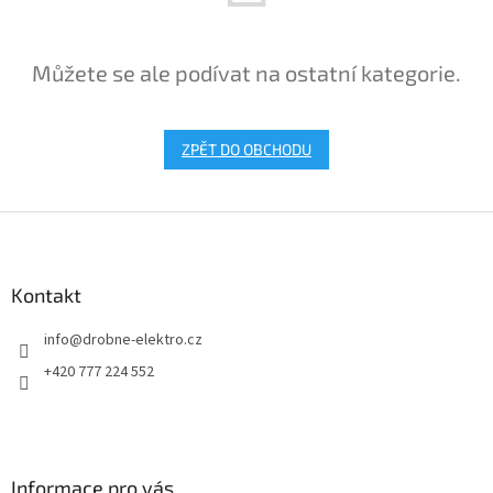
Můžete se ale podívat na ostatní kategorie.
ZPĚT DO OBCHODU
Z
á
p
a
Kontakt
t
info
@
drobne-elektro.cz
í
+420 777 224 552
Informace pro vás