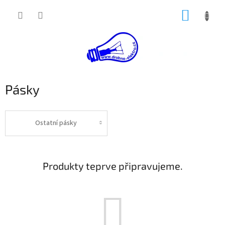
Přejít
NÁKUP
na
obsah
KOŠÍK
Pásky
Ostatní pásky
Produkty teprve připravujeme.