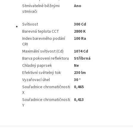
Stmívatelné běžnými
Ano
stmívači
Svítivost
300 Cd
Barevná teplota CCT
2800 K
Index barevného podání
100 Ra
CRI
Maximální svítivost (Cd)
1074 Cd
Barva pokovení reflektoru
Stříbrná
Chladný paprsek
Ne
Efektivní světelný tok
230 lm
Vyzařovací úhel
30 °
Souřadnice chromatičnosti
0,465
X
Souřadnice chromatičnosti
0,413
Y
Z