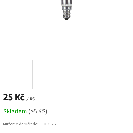
25 Kč
/ KS
Měrná
Skladem
(>5 KS)
cena:
Můžeme doručit do:
11.8.2026