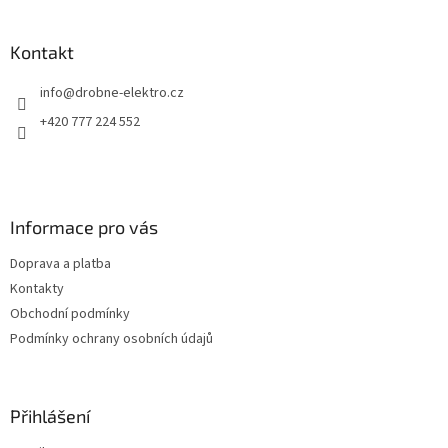
á
p
a
Kontakt
t
info
@
drobne-elektro.cz
í
+420 777 224 552
Informace pro vás
Doprava a platba
Kontakty
Obchodní podmínky
Podmínky ochrany osobních údajů
Přihlášení