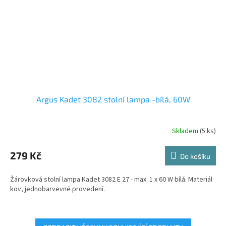
Argus Kadet 3082 stolní lampa -bílá, 60W
Skladem
(5 ks)
Průměrné
hodnocení
produktu
279 Kč
Do košíku
je
5,0
Žárovková stolní lampa Kadet 3082 E 27 - max. 1 x 60 W bílá. Materiál
z
kov, jednobarvevné provedení.
5
hvězdiček.