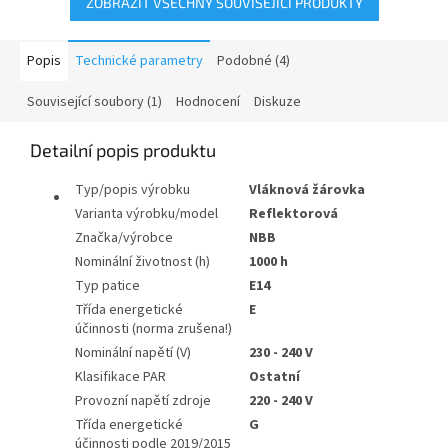
ZOBRAZIT VŠECHNY SOUVISEJÍCÍ PRODUKTY
Popis
Technické parametry
Podobné (4)
Související soubory (1)
Hodnocení
Diskuze
Detailní popis produktu
Typ/popis výrobku
Vláknová žárovka
Varianta výrobku/model
Reflektorová
Značka/výrobce
NBB
Nominální životnost (h)
1000 h
Typ patice
E14
Třída energetické
E
účinnosti (norma zrušena!)
Nominální napětí (V)
230 - 240 V
Klasifikace PAR
Ostatní
Provozní napětí zdroje
220 - 240 V
Třída energetické
G
účinnosti podle 2019/2015