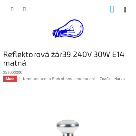
Přejít
NÁKUP
na
obsah
KOŠÍK
Reflektorová žár39 240V 30W E14
matná
352000000
Průměrné
Neohodnoceno
Podrobnosti hodnocení
Značka:
Narva
Akce
hodnocení
produktu
je
0,0
z
5
hvězdiček.