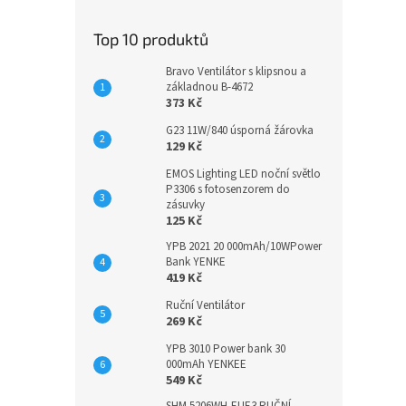
Top 10 produktů
Bravo Ventilátor s klipsnou a
základnou B-4672
373 Kč
G23 11W/840 úsporná žárovka
129 Kč
EMOS Lighting LED noční světlo
P3306 s fotosenzorem do
zásuvky
125 Kč
YPB 2021 20 000mAh/10WPower
Bank YENKE
419 Kč
Ruční Ventilátor
269 Kč
YPB 3010 Power bank 30
000mAh YENKEE
549 Kč
SHM 5206WH-EUE3 RUČNÍ