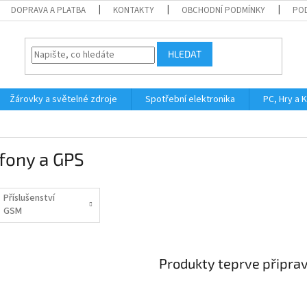
DOPRAVA A PLATBA
KONTAKTY
OBCHODNÍ PODMÍNKY
PO
HLEDAT
Žárovky a světelné zdroje
Spotřební elektronika
PC, Hry a 
fony a GPS
Příslušenství
GSM
Produkty teprve připra