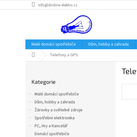
Přejít
info@drobne-elektro.cz
na
obsah
Malé domácí spotřebiče
Dům, hobby a zahrada
Domů
Telefony a GPS
P
Tele
o
Přeskočit
s
Kategorie
kategorie
t
r
Malé domácí spotřebiče
a
Dům, hobby a zahrada
n
Žárovky a světelné zdroje
n
í
Spotřební elektronika
p
PC, Hry a Kancelář
a
Domácí spotřebiče