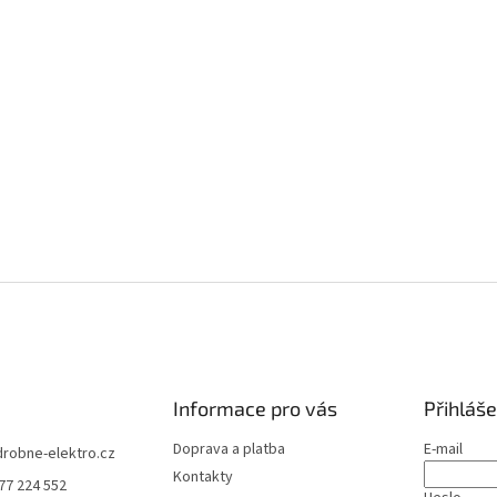
Informace pro vás
Přihláše
Doprava a platba
E-mail
drobne-elektro.cz
Kontakty
77 224 552