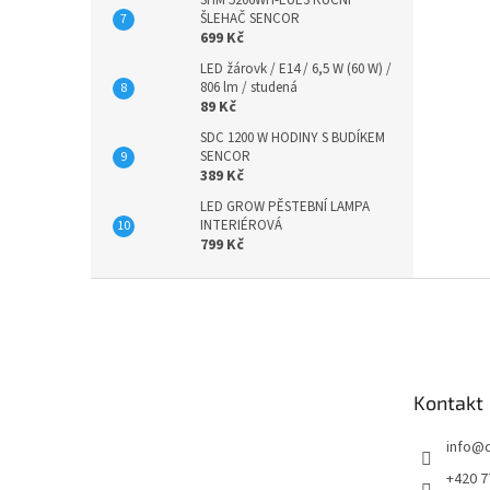
ŠLEHAČ SENCOR
699 Kč
LED žárovk / E14 / 6,5 W (60 W) /
806 lm / studená
89 Kč
SDC 1200 W HODINY S BUDÍKEM
SENCOR
389 Kč
LED GROW PĚSTEBNÍ LAMPA
INTERIÉROVÁ
799 Kč
Z
á
p
a
t
Kontakt
í
info
@
+420 7