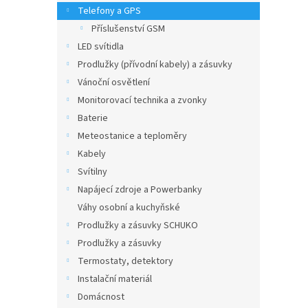
n
Telefony a GPS
e
Příslušenství GSM
l
LED svítidla
Prodlužky (přívodní kabely) a zásuvky
Vánoční osvětlení
Monitorovací technika a zvonky
Baterie
Meteostanice a teploměry
Kabely
Svítilny
Napájecí zdroje a Powerbanky
Váhy osobní a kuchyňské
Prodlužky a zásuvky SCHUKO
Prodlužky a zásuvky
Termostaty, detektory
Instalační materiál
Domácnost