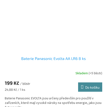
Baterie Panasonic Evolta AA LR6 8 ks
Skladem
(>5 blistr)
199 Kč
/ blistr
Do košíku
Měrná
24,88 Kč / 1 ks
cena:
Baterie Panasonic EVOLTA jsou určeny především pro použítí v
zařízeních, které mají vysoké nároky na spotřebu energie, jako jsou