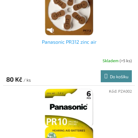
Panasonic PR312 zinc air
Skladem
(>5 ks)
Do košíku
80 Kč
/ ks
Kód:
PZA002