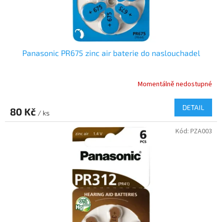
t
ů
Panasonic PR675 zinc air baterie do naslouchadel
Momentálně nedostupné
DETAIL
80 Kč
/ ks
Kód:
PZA003