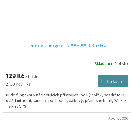
Baterie Energizer MAX+ AA, LR6 4+2
Skladem
(>5 blistr)
129 Kč
/ blistr
Do košíku
Měrná
21,50 Kč / 1 ks
cena:
Bude fungovat v následujících přístrojích:: Velký hořák, bezdrátové
ovládání herní, kamera, pochodeň, dálkový, přenosné herní, Walkie
Talkie, GPS,...
Kód:
EU006