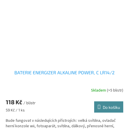
BATERIE ENERGIZER ALKALINE POWER, C LR14/2
Skladem
(>5 blistr)
118 Kč
/ blistr
Do košíku
Měrná
59 Kč / 1 ks
cena:
Bude fungovat v následujících přístrojích:: velká svítilna, ovladač
herní konzole wii, fotoaparát, svítilna, dálkový, přenosné herní,