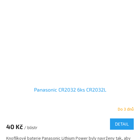
Panasonic CR2032 6ks CR2032L
Do 3 dnů
Průměrné
hodnocení
produktu
DETAIL
40 Kč
je
/ blistr
5,0
Knoflíkové baterie Panasonic Lithium Power byly navrženy tak, aby
z