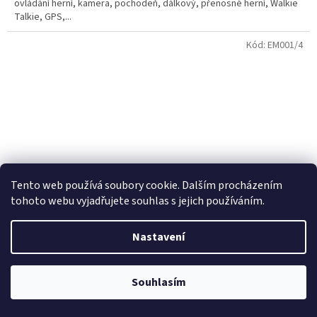
ovládání herní, kamera, pochodeň, dálkový, přenosné herní, Walkie
Talkie, GPS,...
Kód:
EM001/4
Tento web používá soubory cookie. Dalším procházením
tohoto webu vyjadřujete souhlas s jejich používáním.
Nastavení
BATERIE ENERGIZER MAXIMUM, AAA LR03/4
Souhlasím
Skladem
(>5 blistr)