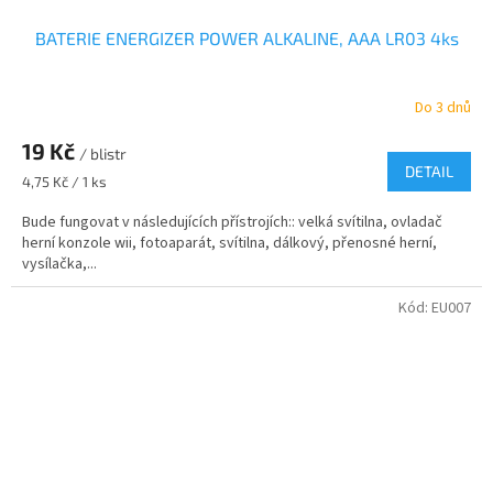
BATERIE ENERGIZER POWER ALKALINE, AAA LR03 4ks
Do 3 dnů
Průměrné
hodnocení
19 Kč
produktu
/ blistr
je
DETAIL
Měrná
4,75 Kč / 1 ks
5,0
cena:
z
Bude fungovat v následujících přístrojích:: velká svítilna, ovladač
5
herní konzole wii, fotoaparát, svítilna, dálkový, přenosné herní,
hvězdiček.
vysílačka,...
Kód:
EU007