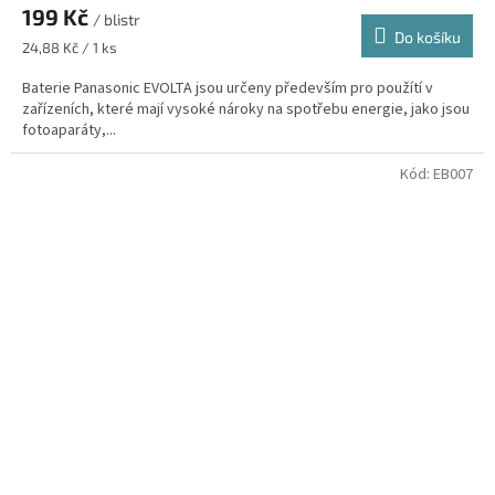
199 Kč
/ blistr
Do košíku
Měrná
24,88 Kč / 1 ks
cena:
Baterie Panasonic EVOLTA jsou určeny především pro použítí v
zařízeních, které mají vysoké nároky na spotřebu energie, jako jsou
fotoaparáty,...
Kód:
EB007