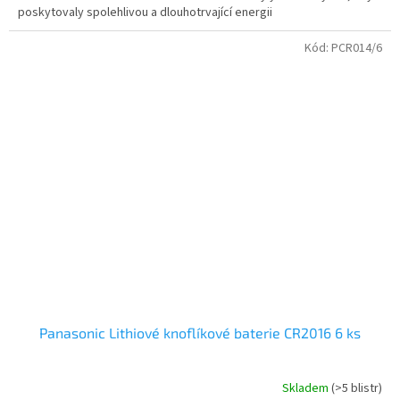
poskytovaly spolehlivou a dlouhotrvající energii
5
hvězdiček.
Kód:
PCR014/6
Panasonic Lithiové knoflíkové baterie CR2016 6 ks
Skladem
(>5 blistr)