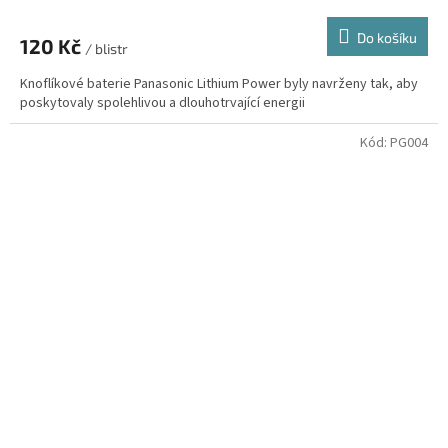
Do košíku
120 Kč
/ blistr
Knoflíkové baterie Panasonic Lithium Power byly navrženy tak, aby
poskytovaly spolehlivou a dlouhotrvající energii
Kód:
PG004