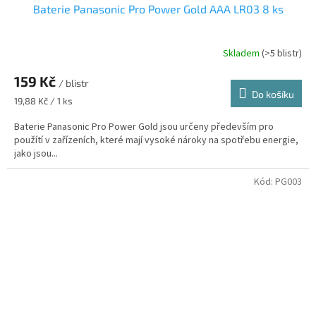
Baterie Panasonic Pro Power Gold AAA LR03 8 ks
Skladem
(>5 blistr)
159 Kč
/ blistr
Do košíku
Měrná
19,88 Kč / 1 ks
cena:
Baterie Panasonic Pro Power Gold jsou určeny především pro
použítí v zařízeních, které mají vysoké nároky na spotřebu energie,
jako jsou...
Kód:
PG003