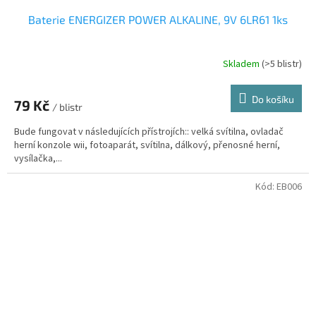
Baterie ENERGIZER POWER ALKALINE, 9V 6LR61 1ks
Skladem
(>5 blistr)
Do košíku
79 Kč
/ blistr
Bude fungovat v následujících přístrojích:: velká svítilna, ovladač
herní konzole wii, fotoaparát, svítilna, dálkový, přenosné herní,
vysílačka,...
Kód:
EB006