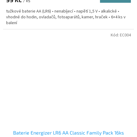
/ ks
tužkové baterie AA (LR6) • nenabíjecí • napětí 1,5 V • alkalické •
vhodné do hodin, ovladačů, fotoaparátů, kamer, hraček • 6+4 ks v
balení
Kód:
EC004
Baterie Energizer LR6 AA Classic Family Pack 16ks