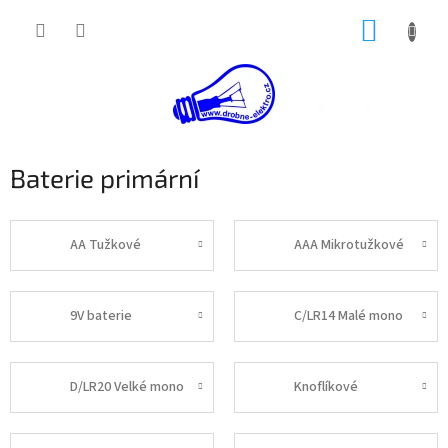
Přejít
NÁKUP
na
obsah
KOŠÍK
Baterie primární
AA Tužkové
AAA Mikrotužkové
9V baterie
C/LR14 Malé mono
D/LR20 Velké mono
Knoflíkové