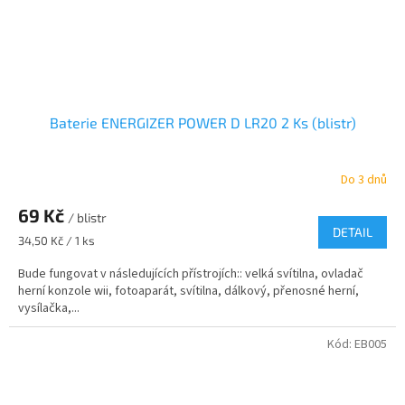
Baterie ENERGIZER POWER D LR20 2 Ks (blistr)
Do 3 dnů
69 Kč
/ blistr
DETAIL
Měrná
34,50 Kč / 1 ks
cena:
Bude fungovat v následujících přístrojích:: velká svítilna, ovladač
herní konzole wii, fotoaparát, svítilna, dálkový, přenosné herní,
vysílačka,...
Kód:
EB005