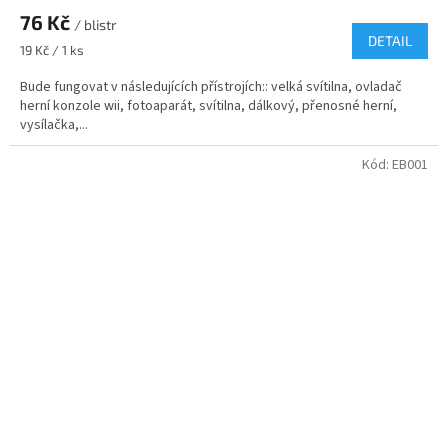
76 Kč
/ blistr
DETAIL
Měrná
19 Kč / 1 ks
cena:
Bude fungovat v následujících přístrojích:: velká svítilna, ovladač
herní konzole wii, fotoaparát, svítilna, dálkový, přenosné herní,
vysílačka,...
Kód:
EB001