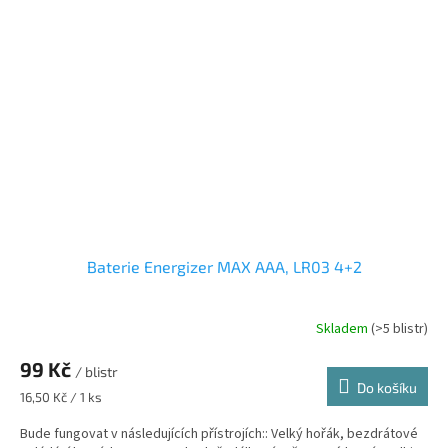
Baterie Energizer MAX AAA, LR03 4+2
Skladem
(>5 blistr)
99 Kč
/ blistr
Do košíku
Měrná
16,50 Kč / 1 ks
cena:
Bude fungovat v následujících přístrojích:: Velký hořák, bezdrátové