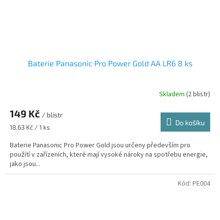
Baterie Panasonic Pro Power Gold AA LR6 8 ks
Skladem
(2 blistr)
149 Kč
/ blistr
Do košíku
Měrná
18,63 Kč / 1 ks
cena:
Baterie Panasonic Pro Power Gold jsou určeny především pro
použítí v zařízeních, které mají vysoké nároky na spotřebu energie,
jako jsou...
Kód:
PE004