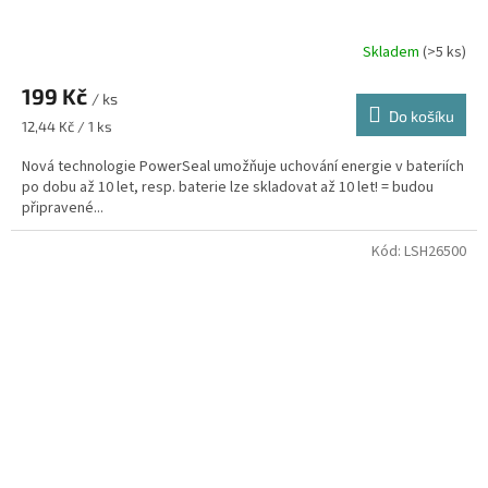
Skladem
(>5 ks)
199 Kč
/ ks
Do košíku
Měrná
12,44 Kč / 1 ks
cena:
Nová technologie PowerSeal umožňuje uchování energie v bateriích
po dobu až 10 let, resp. baterie lze skladovat až 10 let! = budou
připravené...
Kód:
LSH26500