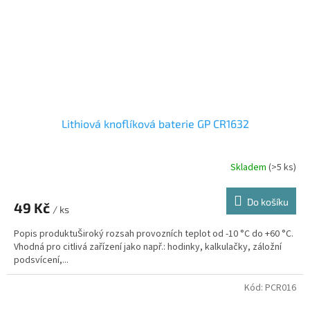
Lithiová knoflíková baterie GP CR1632
Skladem
(>5 ks)
Do košíku
49 Kč
/ ks
Popis produktuŠiroký rozsah provozních teplot od -10 °C do +60 °C.
Vhodná pro citlivá zařízení jako např.: hodinky, kalkulačky, záložní
podsvícení,...
Kód:
PCR016