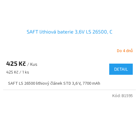
SAFT lithiová baterie 3,6V LS 26500, C
Do 4 dnů
425 Kč
/ Kus
DETAIL
Měrná
425 Kč / 1 ks
cena:
SAFT LS 26500 lithiový článek STD 3,6 V, 7700 mAh
Kód:
B1595