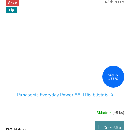
Kód:
PE005
Akce
Tip
149 Kč
–33 %
Panasonic Everyday Power AA, LR6, blistr 6+4
Skladem
(>5 ks)
Do košíku
99 Kč