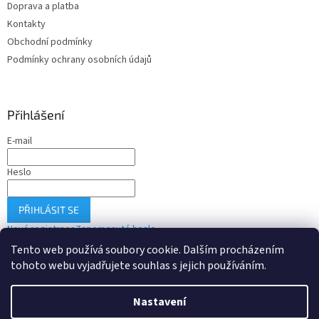
Doprava a platba
s
u
Kontakty
Obchodní podmínky
Podmínky ochrany osobních údajů
Přihlášení
E-mail
Heslo
PŘIHLÁSIT SE
Nová registrace
Zapomenuté heslo
Tento web používá soubory cookie. Dalším procházením
tohoto webu vyjadřujete souhlas s jejich používáním.
Vytvořil Shoptet
Nastavení