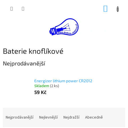
Přejít
NÁKUP
na
obsah
KOŠÍK
Baterie knoflíkové
Nejprodávanější
Energizer lithium power CR2012
Skladem
(2 ks)
59 Kč
Ř
a
Nejprodávanější
Nejlevnější
Nejdražší
Abecedně
z