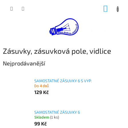
Přejít
NÁKUP
na
obsah
KOŠÍK
Zásuvky, zásuvková pole, vidlice
Nejprodávanější
SAMOSTATNÉ ZÁSUVKY 6 S VYP.
Do 4 dnů
129 Kč
SAMOSTATNÉ ZÁSUVKY 6
Skladem
(1 ks)
99 Kč