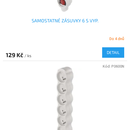
ů
SAMOSTATNÉ ZÁSUVKY 6 S VYP.
Do 4 dnů
DETAIL
129 Kč
/ ks
Kód:
P0600N