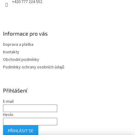
+420 777 224 552
v
k
y
v
ý
Informace pro vás
p
i
Doprava a platba
s
u
Kontakty
Obchodní podmínky
Podmínky ochrany osobních údajů
Přihlášení
E-mail
Heslo
PŘIHLÁSIT SE