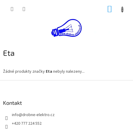
Přejít
NÁKUP
na
obsah
KOŠÍK
Eta
Žádné produkty značky
Eta
nebyly nalezeny...
Z
á
p
a
Kontakt
t
info
@
drobne-elektro.cz
í
+420 777 224 552