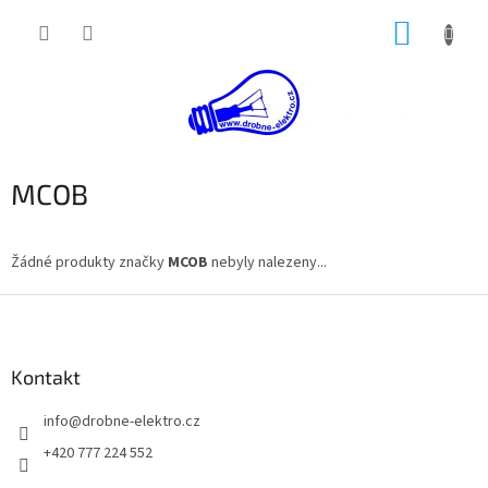
Přejít
NÁKUP
na
obsah
KOŠÍK
MCOB
Žádné produkty značky
MCOB
nebyly nalezeny...
Z
á
p
a
Kontakt
t
info
@
drobne-elektro.cz
í
+420 777 224 552