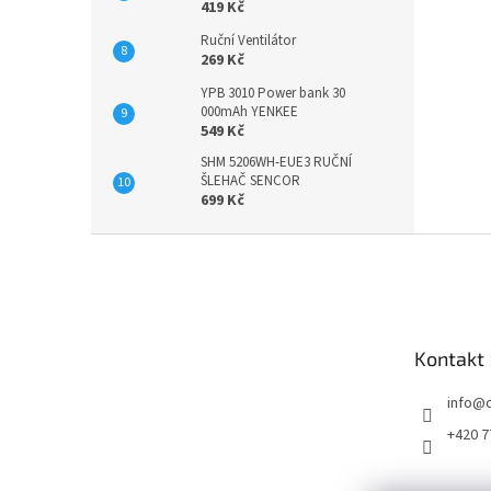
419 Kč
Ruční Ventilátor
269 Kč
YPB 3010 Power bank 30
000mAh YENKEE
549 Kč
SHM 5206WH-EUE3 RUČNÍ
ŠLEHAČ SENCOR
699 Kč
Z
á
p
a
t
Kontakt
í
info
@
+420 7