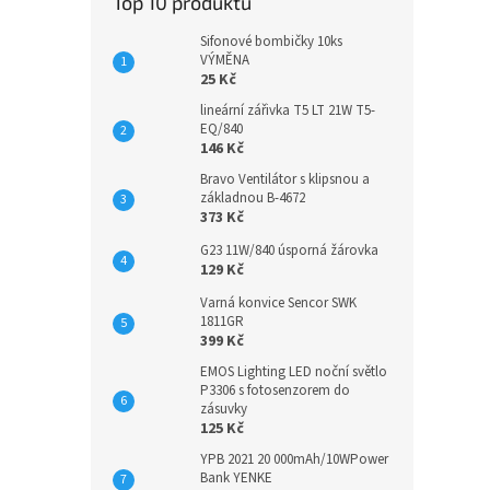
Top 10 produktů
Sifonové bombičky 10ks
VÝMĚNA
25 Kč
lineární zářivka T5 LT 21W T5-
EQ/840
146 Kč
Bravo Ventilátor s klipsnou a
základnou B-4672
373 Kč
G23 11W/840 úsporná žárovka
129 Kč
Varná konvice Sencor SWK
1811GR
399 Kč
EMOS Lighting LED noční světlo
P3306 s fotosenzorem do
zásuvky
125 Kč
YPB 2021 20 000mAh/10WPower
Bank YENKE