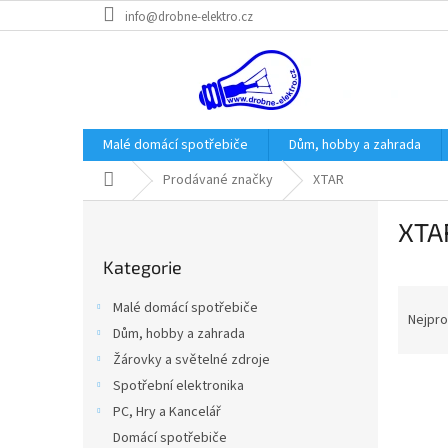
Přejít
info@drobne-elektro.cz
na
obsah
Malé domácí spotřebiče
Dům, hobby a zahrada
Domů
Prodávané značky
XTAR
P
XTA
o
Přeskočit
s
Kategorie
kategorie
t
Ř
r
Malé domácí spotřebiče
a
a
Nejpro
Dům, hobby a zahrada
z
n
Žárovky a světelné zdroje
e
n
V
n
í
Spotřební elektronika
ý
í
p
PC, Hry a Kancelář
p
p
a
Domácí spotřebiče