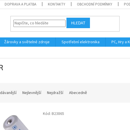
DOPRAVA A PLATBA
KONTAKTY
OBCHODNÍ PODMÍNKY
PO
HLEDAT
Žárovky a světelné zdroje
Spotřební elektronika
PC, Hry a 
R
dávanější
Nejlevnější
Nejdražší
Abecedně
Kód:
B23865