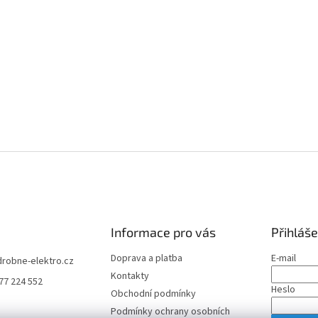
Informace pro vás
Přihláše
Doprava a platba
E-mail
drobne-elektro.cz
Kontakty
77 224 552
Heslo
Obchodní podmínky
Podmínky ochrany osobních