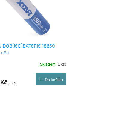
N DOBÍJECÍ BATERIE 18650
0mAh
Skladem
(1 ks)
Do košíku
 Kč
/ ks
O
v
l
á
d
a
c