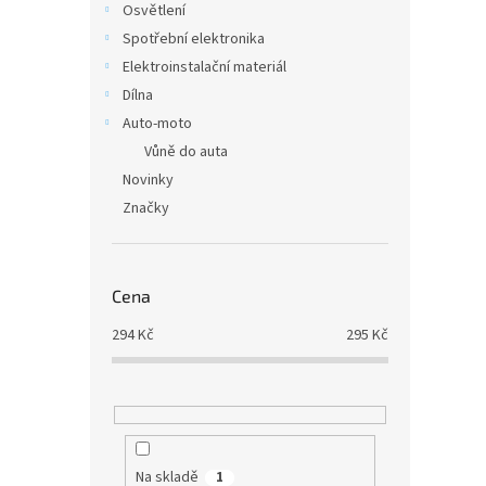
Osvětlení
Spotřební elektronika
Elektroinstalační materiál
Dílna
Auto-moto
Vůně do auta
Novinky
Značky
Cena
294
Kč
295
Kč
Na skladě
1