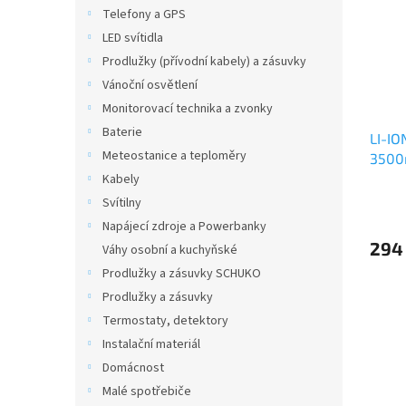
i
r
n
Telefony a GPS
s
o
e
LED svítidla
p
d
l
r
u
Prodlužky (přívodní kabely) a zásuvky
o
k
Vánoční osvětlení
d
t
Monitorovací technika a zvonky
u
ů
Baterie
LI-IO
k
Meteostanice a teploměry
350
t
ů
Kabely
Svítilny
Napájecí zdroje a Powerbanky
294
Váhy osobní a kuchyňské
Prodlužky a zásuvky SCHUKO
Prodlužky a zásuvky
Termostaty, detektory
Instalační materiál
Domácnost
Malé spotřebiče