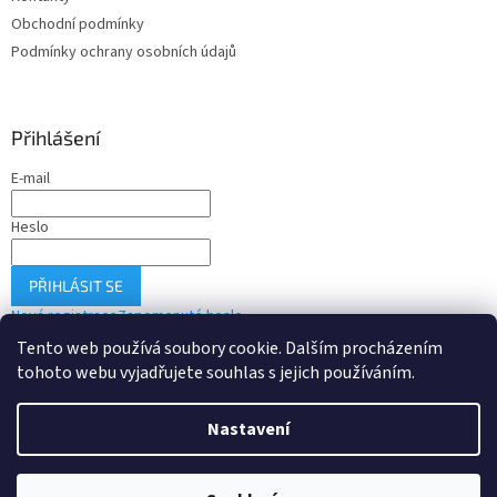
Obchodní podmínky
Podmínky ochrany osobních údajů
Přihlášení
E-mail
Heslo
PŘIHLÁSIT SE
Nová registrace
Zapomenuté heslo
Tento web používá soubory cookie. Dalším procházením
tohoto webu vyjadřujete souhlas s jejich používáním.
Vytvořil Shoptet
Nastavení
Copyright 2026
Drobné-elektro.cz
. Všechna práva vyhrazena.