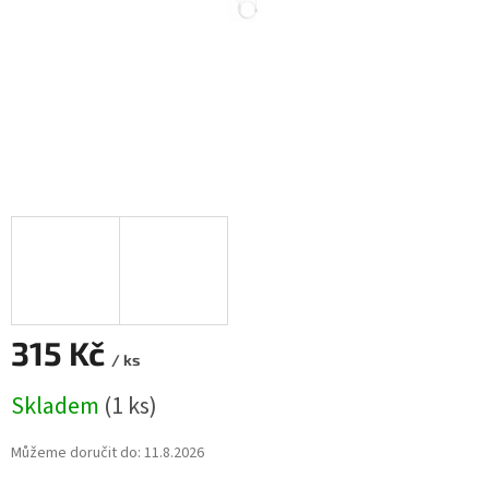
315 Kč
/ ks
Měrná
Skladem
(1 ks)
cena:
Můžeme doručit do:
11.8.2026