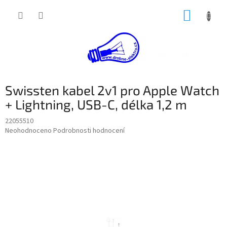
Přejít
NÁKUP
na
obsah
KOŠÍK
Swissten kabel 2v1 pro Apple Watch
+ Lightning, USB-C, délka 1,2 m
22055510
Průměrné
Neohodnoceno
Podrobnosti hodnocení
hodnocení
produktu
je
0,0
z
5
hvězdiček.