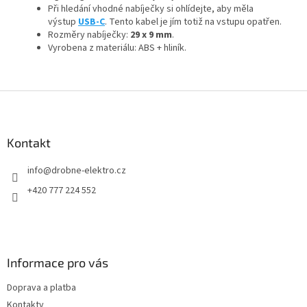
Při hledání vhodné nabíječky si ohlídejte, aby měla
výstup
USB-C
. Tento kabel je jím totiž na vstupu opatřen.
Rozměry nabíječky:
29 x 9 mm
.
Vyrobena z materiálu: ABS + hliník.
Z
á
p
a
Kontakt
t
info
@
drobne-elektro.cz
í
+420 777 224 552
Informace pro vás
Doprava a platba
Kontakty