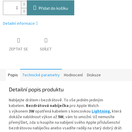
Přidat do košíku
Detailní informace
ZEPTAT SE
SDÍLET
Popis
Technické parametry
Hodnocení
Diskuze
Detailní popis produktu
Nabíjejte drátem i bezdrátově. To vše jedním jediným
kabelem.
Bezdrátová nabíječka
pro Apple Watch
s výkonem
3W
opatřená kabelem s koncovkou
Lightning
, která
dokáže nabídnout výkon až
5W
, vám to umožní. Už nemusíte
přemýšlet, zda si koupíte na nabíjení svého Apple příslušenství
bezdrátovou nabíječku anebo vsadíte raději na starý dobrý drát.