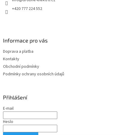
info
@
drobne-elektro.cz
í
+420 777 224 552
Informace pro vás
Doprava a platba
Kontakty
Obchodní podmínky
Podmínky ochrany osobních údajů
Přihlášení
E-mail
Heslo