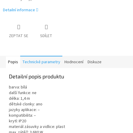
Detailní informace
ZEPTAT SE
SDÍLET
Popis
Technické parametry
Hodnocení
Diskuze
Detailní popis produktu
barva: bílá
další funkce: ne
délka: 1,4 m
dětské clonky: ano
jazyky aplikace: –
kompatibilita: –
krytí: IP20
materiál zásuvky a vidlice: plast
max. zátěž: 3 680 W