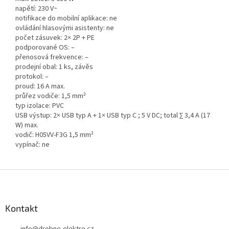
napětí: 230 V~
notifikace do mobilní aplikace: ne
ovládání hlasovými asistenty: ne
počet zásuvek: 2× 2P + PE
podporované OS: –
přenosová frekvence: –
prodejní obal: 1 ks, závěs
protokol: –
proud: 16 A max.
průřez vodiče: 1,5 mm²
typ izolace: PVC
USB výstup: 2× USB typ A + 1× USB typ C ; 5 V DC; total ∑ 3,4 A (17
W) max.
vodič: H05VV-F3G 1,5 mm²
vypínač: ne
Z
á
p
a
Kontakt
t