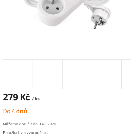
279 Kč
/ ks
Měrná
Do 4 dnů
cena:
Můžeme doručit do:
14.8.2026
Položka byla vyprodána…