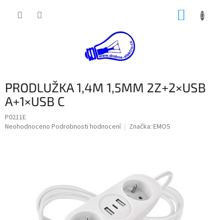
Přejít
NÁKUP
na
obsah
KOŠÍK
PRODLUŽKA 1,4M 1,5MM 2Z+2×USB
A+1×USB C
P0211E
Průměrné
Neohodnoceno
Podrobnosti hodnocení
Značka:
EMOS
hodnocení
produktu
je
0,0
z
5
hvězdiček.