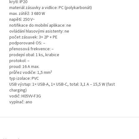
krytí: IP20
materiál zásuvky a vidlice: PC (polykarbonát)
max. zátěž: 3 680 W
napětí: 250 V~
notifikace do mobilní aplikace: ne
ovládání hlasovými asistenty: ne
počet zásuvek: 3× 2P + PE
podporované OS: –
přenosová frekvence: –
prodejní obal: 1 ks, krabice
protokol: –
proud: 16 A max.
průřez vodiče: 1,5 mm²
typ izolace: PVC
USB výstup: 1× USB-A, 1× USB-C, total: 3,1 A – 15,5 W (fast
charging)
vodič: H05VV-F3G
vypínač: ano
Z
á
p