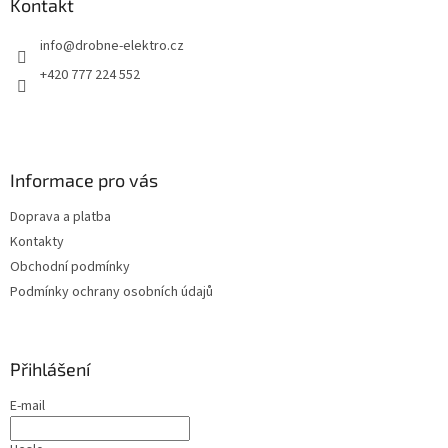
a
Kontakt
t
info
@
drobne-elektro.cz
í
+420 777 224 552
Informace pro vás
Doprava a platba
Kontakty
Obchodní podmínky
Podmínky ochrany osobních údajů
Přihlášení
E-mail