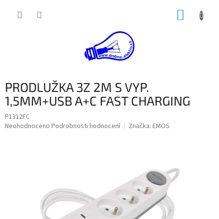
Přejít
NÁKUP
na
obsah
KOŠÍK
PRODLUŽKA 3Z 2M S VYP.
1,5MM+USB A+C FAST CHARGING
P1312FC
Průměrné
Neohodnoceno
Podrobnosti hodnocení
Značka:
EMOS
hodnocení
produktu
je
0,0
z
5
hvězdiček.