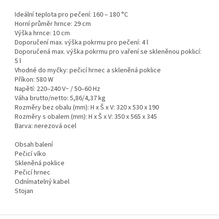
Ideální teplota pro pečení: 160 – 180 °C
Horní průměr hrnce: 29 cm
Výška hrnce: 10 cm
Doporučení max. výška pokrmu pro pečení: 4 l
Doporučená max. výška pokrmu pro vaření se skleněnou poklicí:
5 l
Vhodné do myčky: pečicí hrnec a skleněná poklice
Příkon: 580 W
Napětí: 220–240 V~ / 50–60 Hz
Váha brutto/netto: 5,86/4,37 kg
Rozměry bez obalu (mm): H x Š x V: 320 x 530 x 190
Rozměry s obalem (mm): H x Š x V: 350 x 565 x 345
Barva: nerezová ocel
Obsah balení
Pečicí víko
Skleněná poklice
Pečicí hrnec
Odnímatelný kabel
Stojan