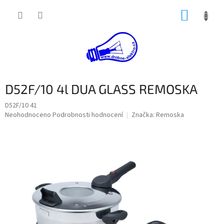
Přejít
NÁKUP
na
obsah
KOŠÍK
D52F/10 4l DUA GLASS REMOSKA
D52F/10 41
Průměrné
Neohodnoceno
Podrobnosti hodnocení
Značka:
Remoska
hodnocení
produktu
je
0,0
z
5
hvězdiček.