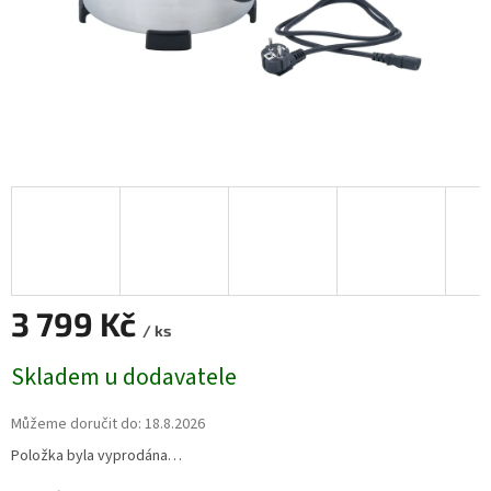
3 799 Kč
/ ks
Měrná
Skladem u dodavatele
cena:
Můžeme doručit do:
18.8.2026
Položka byla vyprodána…