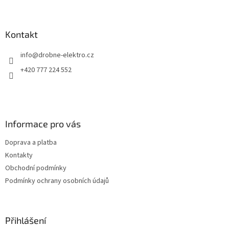
Z
á
p
a
Kontakt
t
info
@
drobne-elektro.cz
í
+420 777 224 552
Informace pro vás
Doprava a platba
Kontakty
Obchodní podmínky
Podmínky ochrany osobních údajů
Přihlášení