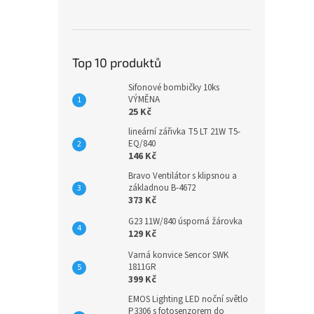
Top 10 produktů
Sifonové bombičky 10ks
VÝMĚNA
25 Kč
lineární zářivka T5 LT 21W T5-
EQ/840
146 Kč
Bravo Ventilátor s klipsnou a
základnou B-4672
373 Kč
G23 11W/840 úsporná žárovka
129 Kč
Varná konvice Sencor SWK
1811GR
399 Kč
EMOS Lighting LED noční světlo
P3306 s fotosenzorem do