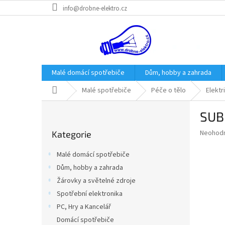
Přejít
info@drobne-elektro.cz
na
obsah
Malé domácí spotřebiče
Dům, hobby a zahrada
Domů
Malé spotřebiče
Péče o tělo
Elektr
P
SUB 
o
Přeskočit
s
Průměr
Neohod
Kategorie
kategorie
t
hodnoce
r
produkt
Malé domácí spotřebiče
a
je
Dům, hobby a zahrada
0,0
n
z
Žárovky a světelné zdroje
n
5
í
Spotřební elektronika
hvězdič
p
PC, Hry a Kancelář
a
Domácí spotřebiče