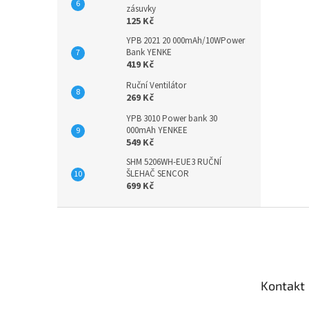
zásuvky
125 Kč
YPB 2021 20 000mAh/10WPower
Bank YENKE
419 Kč
Ruční Ventilátor
269 Kč
YPB 3010 Power bank 30
000mAh YENKEE
549 Kč
SHM 5206WH-EUE3 RUČNÍ
ŠLEHAČ SENCOR
699 Kč
Z
á
p
a
t
Kontakt
í