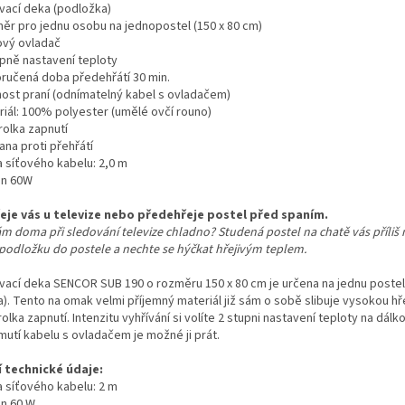
ívací deka (podložka)
ěr pro jednu osobu na jednopostel (150 x 80 cm)
ový ovladač
upně nastavení teploty
ručená doba předehřátí 30 min.
ost praní (odnímatelný kabel s ovladačem)
riál: 100% polyester (umělé ovčí rouno)
rolka zapnutí
ana proti přehřátí
a síťového kabelu: 2,0 m
on 60W
eje vás u televize nebo předehřeje postel před spaním.
m doma při sledování televize chladno? Studená postel na chatě vás příliš n
 podložku do postele a nechte se hýčkat hřejivým teplem.
ívací deka SENCOR SUB 190 o rozměru 150 x 80 cm je určena na jednu poste
). Tento na omak velmi příjemný materiál již sám o sobě slibuje vysokou hře
olka zapnutí. Intenzitu vyhřívání si volíte 2 stupni nastavení teploty na dá
mutí kabelu s ovladačem je možné ji prát.
í technické údaje:
a síťového kabelu: 2 m
on 60 W