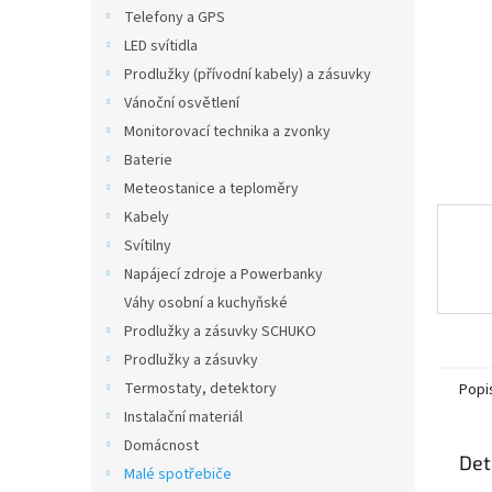
n
Telefony a GPS
e
LED svítidla
l
Prodlužky (přívodní kabely) a zásuvky
Vánoční osvětlení
Monitorovací technika a zvonky
Baterie
Meteostanice a teploměry
Kabely
Svítilny
Napájecí zdroje a Powerbanky
Váhy osobní a kuchyňské
Prodlužky a zásuvky SCHUKO
Prodlužky a zásuvky
Termostaty, detektory
Popi
Instalační materiál
Domácnost
Det
Malé spotřebiče