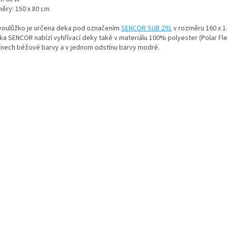
ěry: 150 x 80 cm
voulůžko je určena deka pod označením
SENCOR SUB 291
v rozměru 160 x 1
ka SENCOR nabízí vyhřívací deky také v materiálu 100% polyester (Polar Fle
ínech béžové barvy a v jednom odstínu barvy modré.