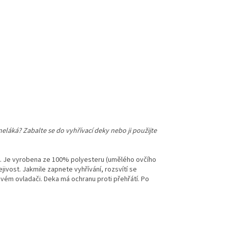
eláká? Zabalte se do vyhřívací deky nebo ji použijte
l. Je vyrobena ze 100% polyesteru (umělého ovčího
jivost. Jakmile zapnete vyhřívání, rozsvítí se
lkovém ovladači. Deka má ochranu proti přehřátí. Po