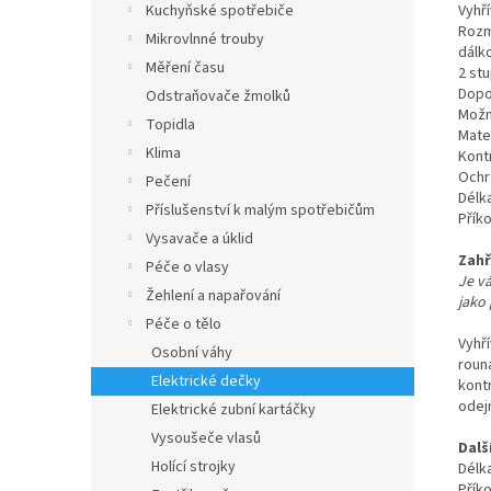
Vyhř
Kuchyňské spotřebiče
Rozm
Mikrovlnné trouby
dálk
Měření času
2 st
Dopo
Odstraňovače žmolků
Možn
Topidla
Mate
Klima
Kont
Ochr
Pečení
Délk
Příslušenství k malým spotřebičům
Přík
Vysavače a úklid
Zahř
Péče o vlasy
Je vá
Žehlení a napařování
jako
Péče o tělo
Vyhř
Osobní váhy
rouna
Elektrické dečky
kontr
odej
Elektrické zubní kartáčky
Vysoušeče vlasů
Dalš
Holící strojky
Délk
Přík