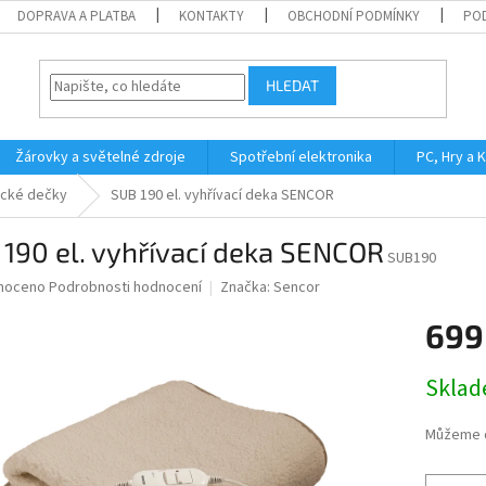
DOPRAVA A PLATBA
KONTAKTY
OBCHODNÍ PODMÍNKY
PO
HLEDAT
Žárovky a světelné zdroje
Spotřební elektronika
PC, Hry a 
ické dečky
SUB 190 el. vyhřívací deka SENCOR
190 el. vyhřívací deka SENCOR
SUB190
né
noceno
Podrobnosti hodnocení
Značka:
Sencor
ní
699
u
Měrná
Skla
cena:
ek.
Můžeme d