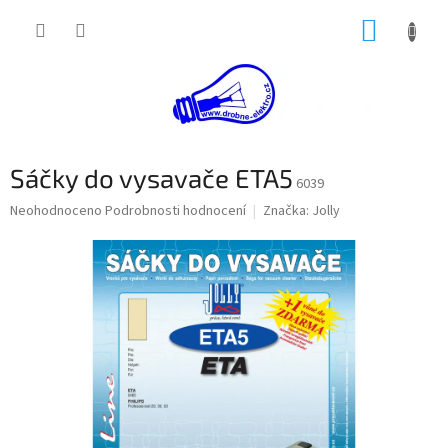
Přejít
NÁKUP
na
obsah
KOŠÍK
Sáčky do vysavače ETA5
6039
Průměrné
Neohodnoceno
Podrobnosti hodnocení
Značka:
Jolly
hodnocení
produktu
je
0,0
z
5
hvězdiček.