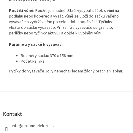
Použití vůně:
Použití je snadné. Stačí vysypat sáček s vůní na
podlahu nebo koberec a vysát. Vůně se uloží do sáčku vašeho
vysavače a vydrží v něm po celou dobu používání. Tyčinky
vložte do sáčku vysavače. Při zahřátí vysavače se granule,
perličky nebo tyčinky aktivují a dojde k uvolnění vůní
Parametry sáčků k vysavači
Rozměry sáčku: 370 x 158 mm
Počet ks: 7ks
Pytlíky do vysavače Jolly nenechají ladem žádný prach ani špínu.
Z
á
p
a
Kontakt
t
info
@
drobne-elektro.cz
í