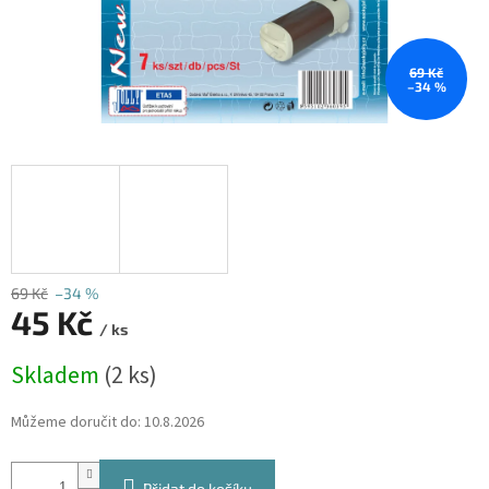
69 Kč
–34 %
69 Kč
–34 %
45 Kč
/ ks
Měrná
Skladem
(2 ks)
cena:
Můžeme doručit do:
10.8.2026
Přidat do košíku