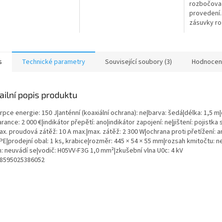
rozbočovac
provedení.
zásuvky ro
230 V~ a sn
s
Technické parametry
Související soubory (3)
Hodnocen
ailní popis produktu
pce energie: 150 J|anténní (koaxiální ochrana): ne|barva: šedá|délka: 1,5 m|
rance: 2 000 €|indikátor přepětí: ano|indikátor zapojení: ne|jištení: pojistka
x. proudová zátěž: 10 A max.|max. zátěž: 2 300 W|ochrana proti přetížení: 
PE|prodejní obal: 1 ks, krabice|rozměr: 445 × 54 × 55 mm|rozsah kmitočtu: ne
m: neuvádí se|vodič: H05VV-F3G 1,0 mm²|zkušební vlna U0c: 4 kV
 8595025386052