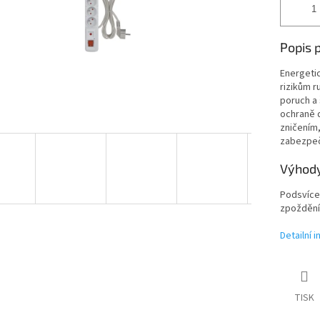
Popis 
Energetic
rizikům r
poruch a 
ochraně 
zničením,
zabezpeč
Výhody
Podsvíce
zpoždění
Detailní 
TISK