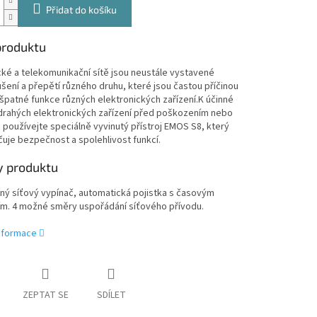
Přidat do košíku
produktu
ké a telekomunikační sítě jsou neustále vystavené
ušení a přepětí různého druhu, které jsou častou příčinou
špatné funkce různých elektronických zařízení.K účinné
drahých elektronických zařízení před poškozením nebo
 používejte speciálně vyvinutý přístroj EMOS S8, který
uje bezpečnost a spolehlivost funkcí.
 produktu
ný síťový vypínač, automatická pojistka s časovým
m. 4 možné směry uspořádání síťového přívodu.
informace
ZEPTAT SE
SDÍLET