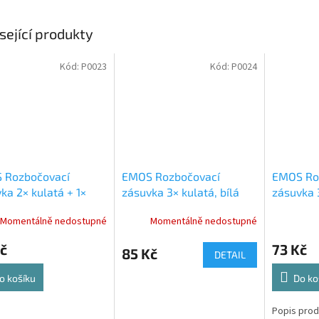
sející produkty
Kód:
P0023
Kód:
P0024
 Rozbočovací
EMOS Rozbočovací
EMOS Ro
ka 2× kulatá + 1×
zásuvka 3× kulatá, bílá
zásuvka 
á, bílá P0023
P0024
P0030
Momentálně nedostupné
Momentálně nedostupné
č
73 Kč
85 Kč
DETAIL
o košíku
Do ko
Popis prod