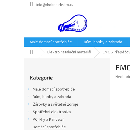
Přejít
info@drobne-elektro.cz
na
obsah
Malé domácí spotřebiče
Dům, hobby a zahrada
Domů
Elektroinstalační materiál
EMOS Přepěťová
P
EMO
o
Přeskočit
s
Průměr
Neohod
Kategorie
kategorie
t
hodnoce
r
produkt
Malé domácí spotřebiče
a
je
Dům, hobby a zahrada
0,0
n
z
Žárovky a světelné zdroje
n
5
í
Spotřební elektronika
hvězdič
p
PC, Hry a Kancelář
a
Domácí spotřebiče