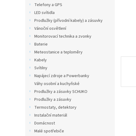
n
Telefony a GPS
e
LED svítidla
l
Prodlužky (přívodní kabely) a zásuvky
Vánoční osvětlení
Monitorovací technika a zvonky
Baterie
Meteostanice a teploměry
Kabely
Svítilny
Napájecí zdroje a Powerbanky
Váhy osobní a kuchyňské
Prodlužky a zásuvky SCHUKO
Prodlužky a zásuvky
Termostaty, detektory
Instalační materiál
Domácnost
Malé spotřebiče