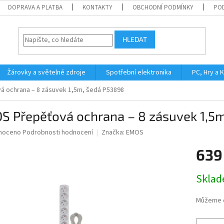
DOPRAVA A PLATBA
KONTAKTY
OBCHODNÍ PODMÍNKY
PO
HLEDAT
Žárovky a světelné zdroje
Spotřební elektronika
PC, Hry a 
 ochrana – 8 zásuvek 1,5m, šedá P53898
S Přepěťová ochrana – 8 zásuvek 1,5
né
noceno
Podrobnosti hodnocení
Značka:
EMOS
ní
639
u
Měrná
Skla
cena:
ek.
Můžeme d