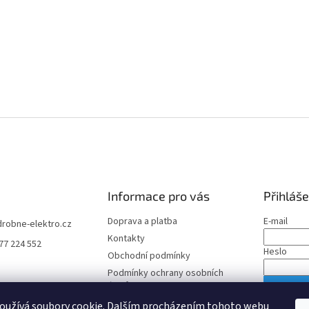
Informace pro vás
Přihláše
Doprava a platba
E-mail
drobne-elektro.cz
Kontakty
77 224 552
Heslo
Obchodní podmínky
Podmínky ochrany osobních
údajů
PŘIHLÁS
oužívá soubory cookie. Dalším procházením tohoto webu
Nová regis