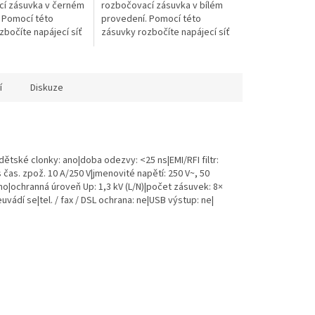
í zásuvka v černém
rozbočovací zásuvka v bílém
 Pomocí této
provedení. Pomocí této
zbočíte napájecí síť
zásuvky rozbočíte napájecí síť
adno zapojíte více...
230 V~ a snadno zapojíte více...
í
Diskuze
dětské clonky: ano|doba odezvy: <25 ns|EMI/RFI filtr:
 s čas. zpož. 10 A/250 V|jmenovité napětí: 250 V~, 50
ano|ochranná úroveň Up: 1,3 kV (L/N)|počet zásuvek: 8×
uvádí se|tel. / fax / DSL ochrana: ne|USB výstup: ne|