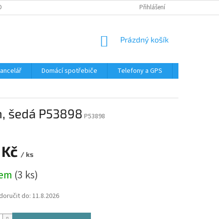
DMÍNKY OCHRANY OSOBNÍCH ÚDAJŮ
Přihlášení
NÁKUPNÍ
Prázdný košík
KOŠÍK
Kancelář
Domácí spotřebiče
Telefony a GPS
LED svítidla
m, šedá P53898
P53898
 Kč
/ ks
dem
(3 ks)
oručit do:
11.8.2026