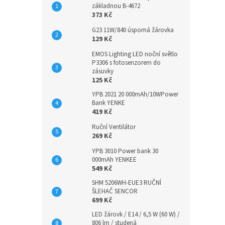
základnou B-4672
373 Kč
G23 11W/840 úsporná žárovka
129 Kč
EMOS Lighting LED noční světlo
P3306 s fotosenzorem do
zásuvky
125 Kč
YPB 2021 20 000mAh/10WPower
Bank YENKE
419 Kč
Ruční Ventilátor
269 Kč
YPB 3010 Power bank 30
000mAh YENKEE
549 Kč
SHM 5206WH-EUE3 RUČNÍ
ŠLEHAČ SENCOR
699 Kč
LED žárovk / E14 / 6,5 W (60 W) /
806 lm / studená