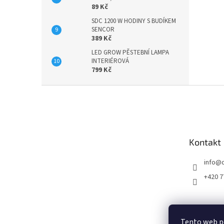
89 Kč
SDC 1200 W HODINY S BUDÍKEM
SENCOR
389 Kč
LED GROW PĚSTEBNÍ LAMPA
INTERIÉROVÁ
799 Kč
Z
á
p
a
t
Kontakt
í
info
@
+420 7
Tento web p