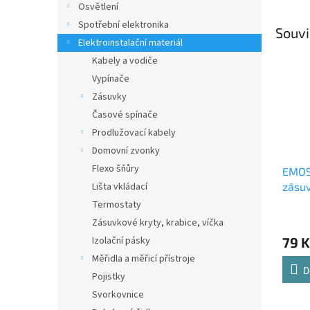
Osvětlení
Spotřební elektronika
Souvi
Elektroinstalační materiál
Kabely a vodiče
Vypínače
Zásuvky
Časové spínače
Prodlužovací kabely
Domovní zvonky
Flexo šňůry
EMOS
Lišta vkládací
zásuv
ploch
Termostaty
Zásuvkové kryty, krabice, víčka
Izolační pásky
79 K
Měřidla a měřicí přístroje
D
Pojistky
Svorkovnice