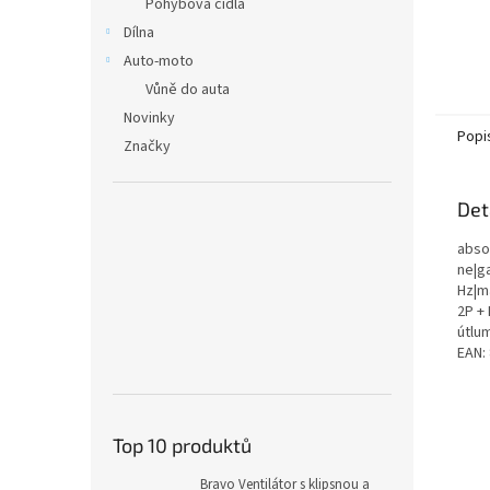
Pohybová čidla
Dílna
Auto-moto
Vůně do auta
Novinky
Popi
Značky
Det
absor
ne|ga
Hz|ma
2P + 
útlu
EAN:
Top 10 produktů
Bravo Ventilátor s klipsnou a