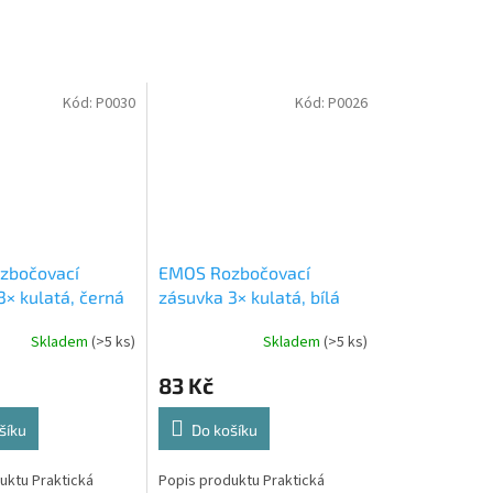
Kód:
P0030
Kód:
P0026
zbočovací
EMOS Rozbočovací
3× kulatá, černá
zásuvka 3× kulatá, bílá
P0026
Skladem
(>5 ks)
Skladem
(>5 ks)
83 Kč
šíku
Do košíku
uktu Praktická
Popis produktu Praktická