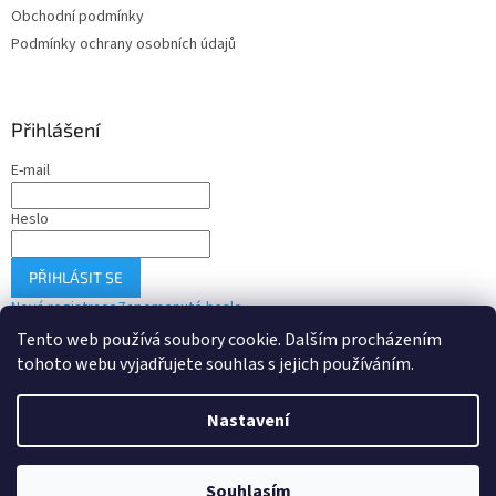
Obchodní podmínky
Podmínky ochrany osobních údajů
Přihlášení
E-mail
Heslo
PŘIHLÁSIT SE
Nová registrace
Zapomenuté heslo
Tento web používá soubory cookie. Dalším procházením
tohoto webu vyjadřujete souhlas s jejich používáním.
Vytvořil Shoptet
Nastavení
Copyright 2026
Drobné-elektro.cz
. Všechna práva vyhrazena.
Souhlasím
Upravit nastavení cookies