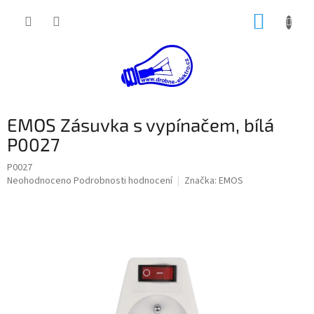
Přejít
NÁKUP
na
obsah
KOŠÍK
EMOS Zásuvka s vypínačem, bílá
P0027
P0027
Průměrné
Neohodnoceno
Podrobnosti hodnocení
Značka:
EMOS
hodnocení
produktu
je
0,0
z
5
hvězdiček.