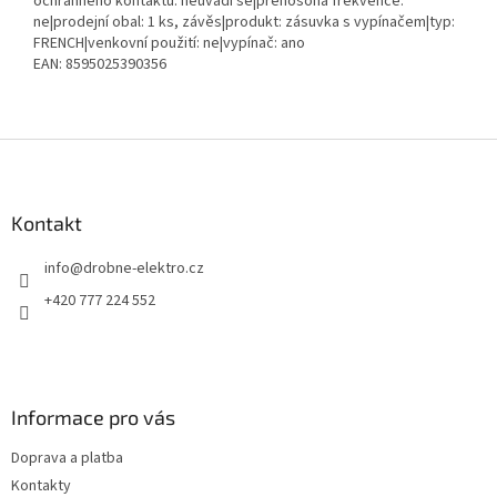
ochranného kontaktu: neuvádí se|přenosoná frekvence:
ne|prodejní obal: 1 ks, závěs|produkt: zásuvka s vypínačem|typ:
FRENCH|venkovní použití: ne|vypínač: ano
EAN: 8595025390356
Z
á
p
a
Kontakt
t
info
@
drobne-elektro.cz
í
+420 777 224 552
Informace pro vás
Doprava a platba
Kontakty