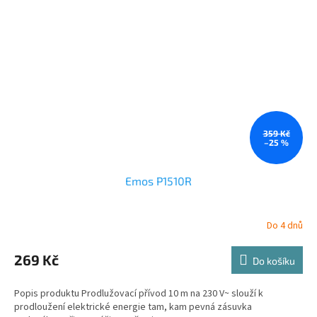
359 Kč
–25 %
Emos P1510R
Do 4 dnů
269 Kč
Do košíku
Popis produktu Prodlužovací přívod 10 m na 230 V~ slouží k
prodloužení elektrické energie tam, kam pevná zásuvka