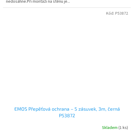
nedosáhne.Při montáži na stěnu je...
Kód:
P53872
EMOS Přepěťová ochrana – 5 zásuvek, 3m, černá
P53872
Skladem
(1 ks)