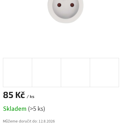
85 Kč
/ ks
Měrná
Skladem
(>5 ks)
cena:
Můžeme doručit do:
12.8.2026