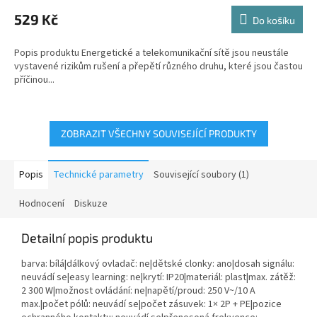
529 Kč
Do košíku
Popis produktu Energetické a telekomunikační sítě jsou neustále
vystavené rizikům rušení a přepětí různého druhu, které jsou častou
příčinou...
ZOBRAZIT VŠECHNY SOUVISEJÍCÍ PRODUKTY
Popis
Technické parametry
Související soubory (1)
Hodnocení
Diskuze
Detailní popis produktu
barva: bílá|dálkový ovladač: ne|dětské clonky: ano|dosah signálu:
neuvádí se|easy learning: ne|krytí: IP20|materiál: plast|max. zátěž:
2 300 W|možnost ovládání: ne|napětí/proud: 250 V~/10 A
max.|počet pólů: neuvádí se|počet zásuvek: 1× 2P + PE|pozice