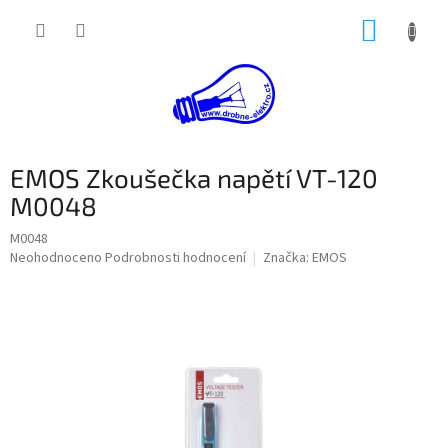
Přejít
NÁKUP
na
obsah
KOŠÍK
EMOS Zkoušečka napětí VT-120
M0048
M0048
Průměrné
Neohodnoceno
Podrobnosti hodnocení
Značka:
EMOS
hodnocení
produktu
je
0,0
z
5
hvězdiček.