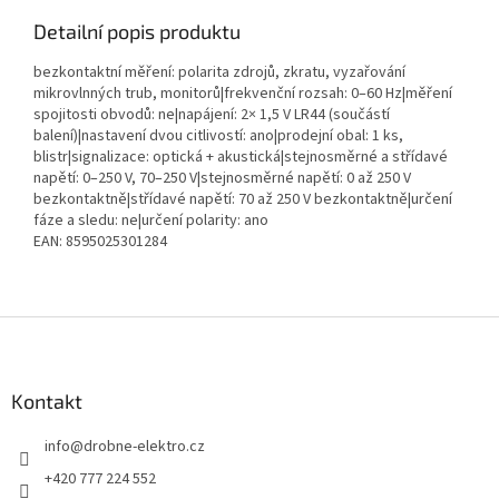
Detailní popis produktu
bezkontaktní měření: polarita zdrojů, zkratu, vyzařování
mikrovlnných trub, monitorů|frekvenční rozsah: 0–60 Hz|měření
spojitosti obvodů: ne|napájení: 2× 1,5 V LR44 (součástí
balení)|nastavení dvou citlivostí: ano|prodejní obal: 1 ks,
blistr|signalizace: optická + akustická|stejnosměrné a střídavé
napětí: 0–250 V, 70–250 V|stejnosměrné napětí: 0 až 250 V
bezkontaktně|střídavé napětí: 70 až 250 V bezkontaktně|určení
fáze a sledu: ne|určení polarity: ano
EAN: 8595025301284
Z
á
p
a
Kontakt
t
info
@
drobne-elektro.cz
í
+420 777 224 552