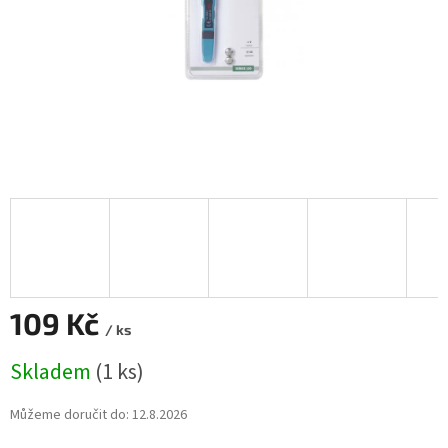
109 Kč
/ ks
Měrná
Skladem
(1 ks)
cena:
Můžeme doručit do:
12.8.2026