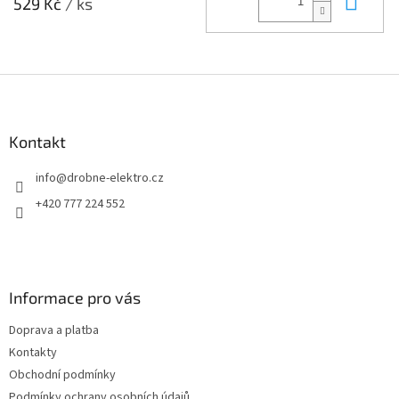
529 Kč
/ ks
Z
á
p
a
Kontakt
t
info
@
drobne-elektro.cz
í
+420 777 224 552
Informace pro vás
Doprava a platba
Kontakty
Obchodní podmínky
Podmínky ochrany osobních údajů