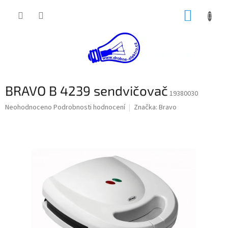
Přejít
NÁKUP
na
obsah
KOŠÍK
BRAVO B 4239 sendvičovač
19380030
Průměrné
Neohodnoceno
Podrobnosti hodnocení
Značka:
Bravo
hodnocení
produktu
je
0,0
z
5
hvězdiček.