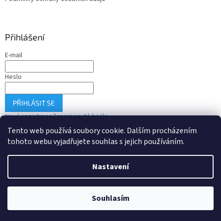
Přihlášení
E-mail
Heslo
PŘIHLÁSIT SE
Nová registrace
Zapomenuté heslo
Tento web používá soubory cookie. Dalším procházením
tohoto webu vyjadřujete souhlas s jejich používáním.
Vytvořil Shoptet
Nastavení
Copyright 2026
Drobné-elektro.cz
. Všechna práva vyhrazena.
Souhlasím
Upravit nastavení cookies