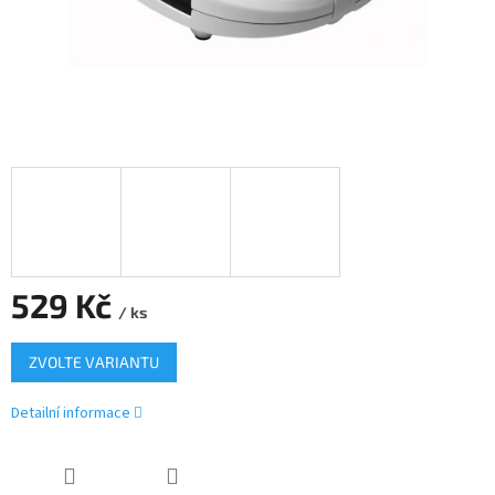
529 Kč
/ ks
Měrná
ZVOLTE VARIANTU
cena:
Detailní informace