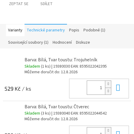
ZEPTAT SE
SDÍLET
Varianty
Technické parametry
Popis
Podobné (1)
Související soubory (1)
Hodnocení
Diskuze
Barva: Bílá, Tvar toustu: Trojuhelník
Skladem
(1 ks)
| 19380030
EAN:
8595022042395
Můžeme doručit do:
12.8.2026
Do 
529 Kč
/ ks
Barva: Bílá, Tvar toustu: Čtverec
Skladem
(3 ks)
| 19380040
EAN:
8595022044542
Můžeme doručit do:
12.8.2026
Do 