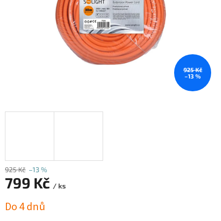
925 Kč
–13 %
925 Kč
–13 %
799 Kč
/ ks
Měrná
Do 4 dnů
cena: