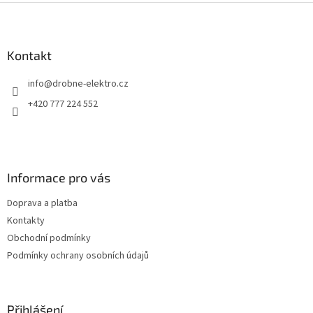
Z
á
p
a
Kontakt
t
info
@
drobne-elektro.cz
í
+420 777 224 552
Informace pro vás
Doprava a platba
Kontakty
Obchodní podmínky
Podmínky ochrany osobních údajů
Přihlášení