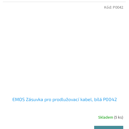
Kód:
P0042
EMOS Zásuvka pro prodlužovací kabel, bílá P0042
Skladem
(5 ks)
Průměrné
hodnocení