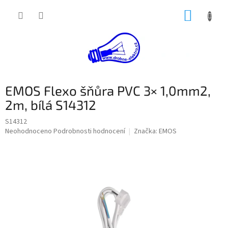
Přejít
NÁKUP
na
obsah
KOŠÍK
EMOS Flexo šňůra PVC 3× 1,0mm2,
2m, bílá S14312
S14312
Průměrné
Neohodnoceno
Podrobnosti hodnocení
Značka:
EMOS
hodnocení
produktu
je
0,0
z
5
hvězdiček.