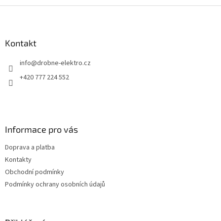
Z
á
p
a
Kontakt
t
info
@
drobne-elektro.cz
í
+420 777 224 552
Informace pro vás
Doprava a platba
Kontakty
Obchodní podmínky
Podmínky ochrany osobních údajů