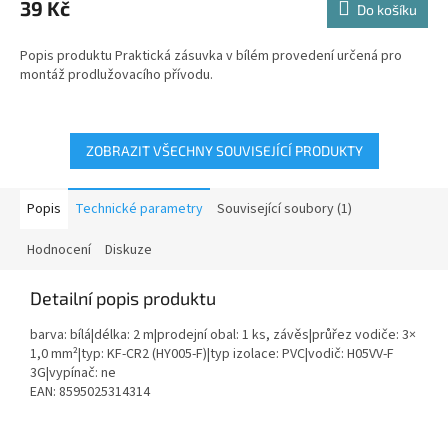
produktu
39 Kč
Do košíku
je
5,0
Popis produktu Praktická zásuvka v bílém provedení určená pro
z
montáž prodlužovacího přívodu.
5
hvězdiček.
ZOBRAZIT VŠECHNY SOUVISEJÍCÍ PRODUKTY
Popis
Technické parametry
Související soubory (1)
Hodnocení
Diskuze
Detailní popis produktu
barva: bílá|délka: 2 m|prodejní obal: 1 ks, závěs|průřez vodiče: 3×
1,0 mm²|typ: KF-CR2 (HY005-F)|typ izolace: PVC|vodič: H05VV-F
3G|vypínač: ne
EAN: 8595025314314