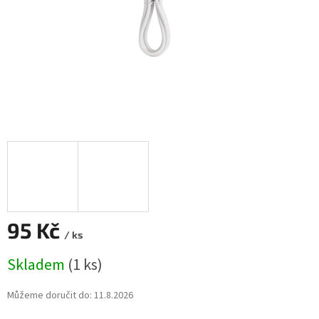
95 Kč
/ ks
Měrná
Skladem
(1 ks)
cena:
Můžeme doručit do:
11.8.2026