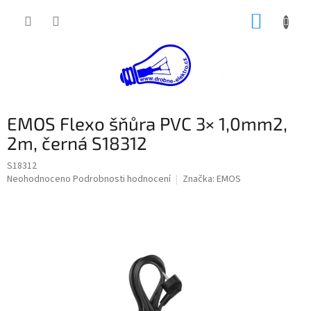
Přejít
NÁKUP
na
obsah
KOŠÍK
EMOS Flexo šňůra PVC 3× 1,0mm2,
2m, černá S18312
S18312
Průměrné
Neohodnoceno
Podrobnosti hodnocení
Značka:
EMOS
hodnocení
produktu
je
0,0
z
5
hvězdiček.