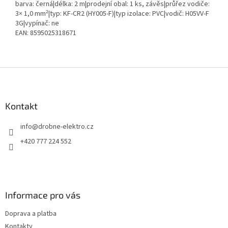
barva: černá|délka: 2 m|prodejní obal: 1 ks, závěs|průřez vodiče:
3× 1,0 mm²|typ: KF-CR2 (HY005-F)|typ izolace: PVC|vodič: H05VV-F
3G|vypínač: ne
EAN: 8595025318671
Z
á
p
a
Kontakt
t
info
@
drobne-elektro.cz
í
+420 777 224 552
Informace pro vás
Doprava a platba
Kontakty