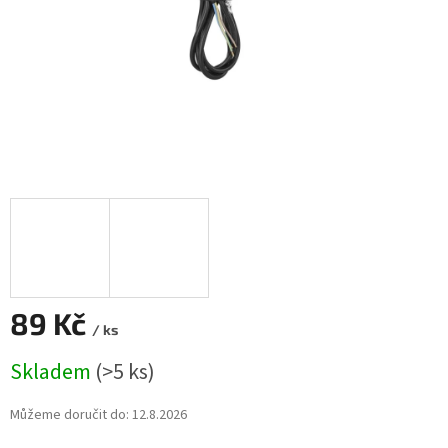
89 Kč
/ ks
Měrná
Skladem
(>5 ks)
cena:
Můžeme doručit do:
12.8.2026