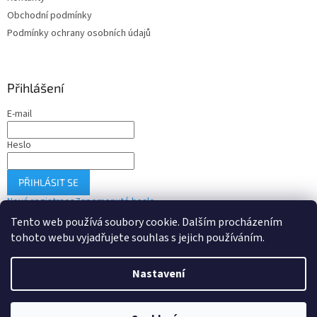
Obchodní podmínky
Podmínky ochrany osobních údajů
Přihlášení
E-mail
Heslo
PŘIHLÁSIT SE
Nová registrace
Zapomenuté heslo
Tento web používá soubory cookie. Dalším procházením
tohoto webu vyjadřujete souhlas s jejich používáním.
Vytvořil Shoptet
Nastavení
Copyright 2026
Drobné-elektro.cz
. Všechna práva vyhrazena.