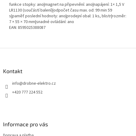
funkce stopky: ano|magnet na připevnění: ano|napájení: 1× 1,5 V
LR1130 (součástí balení)|odpočet času max. od: 99 min 59
s|paměť poslední hodnoty: ano|prodejní obal: 1 ks, blistr|rozměr:
7 × 55 × 70 mm|snadné ovládání: ano
EAN: 8595025388087
Z
á
p
a
Kontakt
t
info
@
drobne-elektro.cz
í
+420 777 224 552
Informace pro vás
Doprava a platba