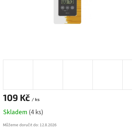
109 Kč
/ ks
Měrná
Skladem
(4 ks)
cena:
Můžeme doručit do:
12.8.2026