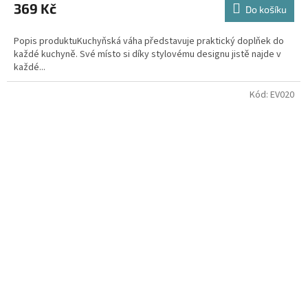
369 Kč
Do košíku
Popis produktuKuchyňská váha představuje praktický doplňek do
každé kuchyně. Své místo si díky stylovému designu jistě najde v
každé...
Kód:
EV020