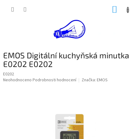
Přejít
NÁKUP
na
obsah
KOŠÍK
EMOS Digitální kuchyňská minutka
E0202 E0202
E0202
Průměrné
Neohodnoceno
Podrobnosti hodnocení
Značka:
EMOS
hodnocení
produktu
je
0,0
z
5
hvězdiček.