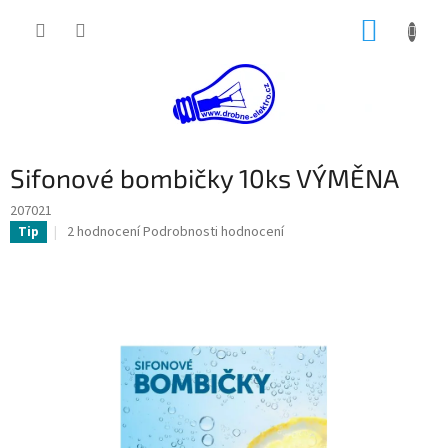
Přejít
NÁKUP
na
obsah
KOŠÍK
Sifonové bombičky 10ks VÝMĚNA
207021
Průměrné
2 hodnocení
Podrobnosti hodnocení
Tip
hodnocení
produktu
je
5,0
z
5
hvězdiček.