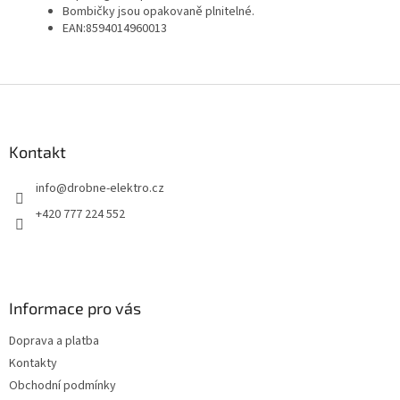
Bombičky jsou opakovaně plnitelné.
EAN:8594014960013
Z
á
p
a
Kontakt
t
info
@
drobne-elektro.cz
í
+420 777 224 552
Informace pro vás
Doprava a platba
Kontakty
Obchodní podmínky