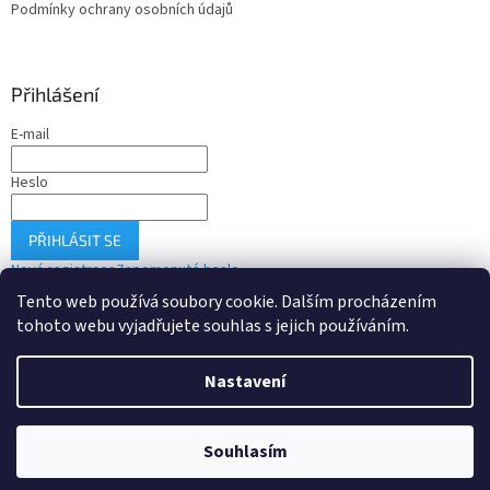
Podmínky ochrany osobních údajů
Přihlášení
E-mail
Heslo
PŘIHLÁSIT SE
Nová registrace
Zapomenuté heslo
Tento web používá soubory cookie. Dalším procházením
tohoto webu vyjadřujete souhlas s jejich používáním.
Vytvořil Shoptet
Nastavení
Copyright 2026
Drobné-elektro.cz
. Všechna práva vyhrazena.
Souhlasím
Upravit nastavení cookies