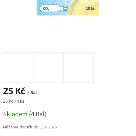
25 Kč
/ Bal
Měrná
25 Kč / 1 ks
cena:
Skladem
(4 Bal)
Můžeme doručit do:
11.8.2026