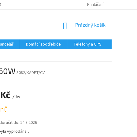
DMÍNKY OCHRANY OSOBNÍCH ÚDAJŮ
Přihlášení
NÁKUPNÍ
Prázdný košík
KOŠÍK
Kancelář
Domácí spotřebiče
Telefony a GPS
LED svítidla
, 60W
3082/KADET/CV
 Kč
/ ks
dnů
oručit do:
14.8.2026
byla vyprodána…