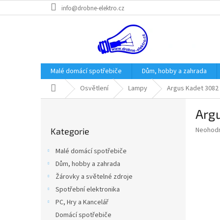
Přejít
info@drobne-elektro.cz
na
obsah
Malé domácí spotřebiče
Dům, hobby a zahrada
Domů
Osvětlení
Lampy
Argus Kadet 3082 
P
Argu
o
Přeskočit
s
Průměr
Neohod
Kategorie
kategorie
t
hodnoce
r
produkt
Malé domácí spotřebiče
a
je
Dům, hobby a zahrada
0,0
n
z
Žárovky a světelné zdroje
n
5
í
Spotřební elektronika
hvězdič
p
PC, Hry a Kancelář
a
Domácí spotřebiče