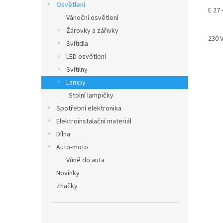
Osvětlení
E 27 
Vánoční osvětlení
Žárovky a zářivky
230 V
Svítidla
LED osvětlení
Svítilny
Lampy
Stolní lampičky
Spotřební elektronika
Elektroinstalační materiál
Dílna
Auto-moto
Vůně do auta
Novinky
Značky