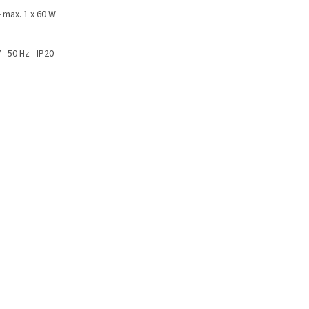
- max. 1 x 60 W
 - 50 Hz - IP20