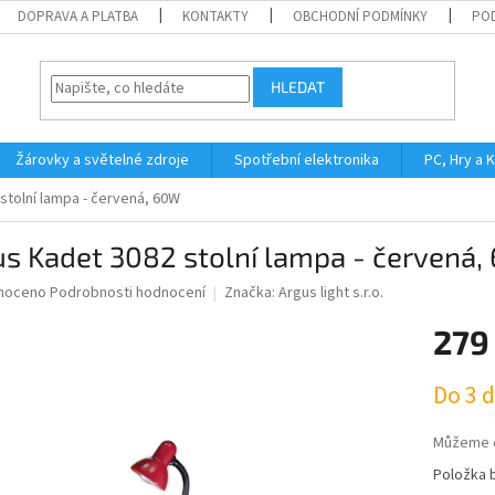
DOPRAVA A PLATBA
KONTAKTY
OBCHODNÍ PODMÍNKY
PO
HLEDAT
Žárovky a světelné zdroje
Spotřební elektronika
PC, Hry a 
stolní lampa - červená, 60W
s Kadet 3082 stolní lampa - červená
né
noceno
Podrobnosti hodnocení
Značka:
Argus light s.r.o.
ní
279
u
Měrná
Do 3 
cena:
ek.
Můžeme d
Položka 