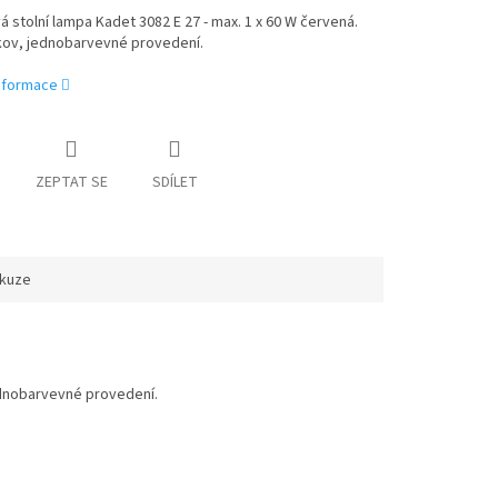
 stolní lampa Kadet 3082 E 27 - max. 1 x 60 W červená.
 kov, jednobarvevné provedení.
informace
ZEPTAT SE
SDÍLET
skuze
jednobarvevné provedení.