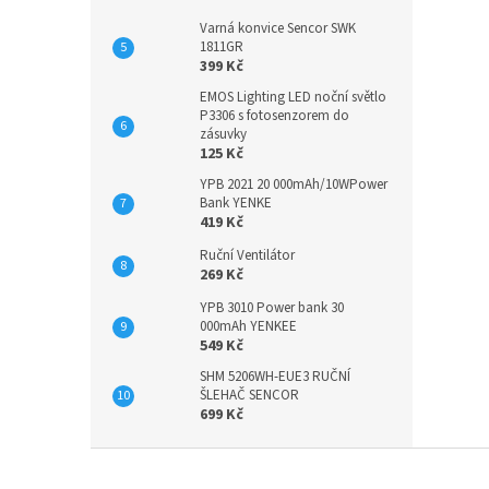
Varná konvice Sencor SWK
1811GR
399 Kč
EMOS Lighting LED noční světlo
P3306 s fotosenzorem do
zásuvky
125 Kč
YPB 2021 20 000mAh/10WPower
Bank YENKE
419 Kč
Ruční Ventilátor
269 Kč
YPB 3010 Power bank 30
000mAh YENKEE
549 Kč
SHM 5206WH-EUE3 RUČNÍ
ŠLEHAČ SENCOR
699 Kč
Z
á