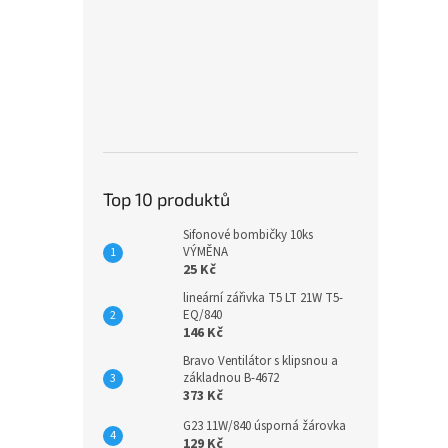
Top 10 produktů
Sifonové bombičky 10ks
VÝMĚNA
25 Kč
lineární zářivka T5 LT 21W T5-
EQ/840
146 Kč
Bravo Ventilátor s klipsnou a
základnou B-4672
373 Kč
G23 11W/840 úsporná žárovka
129 Kč