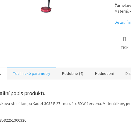
Žárovková
Materiál
Detailní 
TISK
s
Technické parametry
Podobné (4)
Hodnocení
Di
ailní popis produktu
vková stolní lampa Kadet 3082 E 27 - max. 1 x 60 W červená. Materiál kov, 
 8592251300326