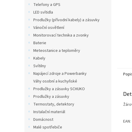
n
Telefony a GPS
e
LED svítidla
l
Prodlužky (přívodní kabely) a zásuvky
Vánoční osvětlení
Monitorovací technika a zvonky
Baterie
Meteostanice a teploměry
Kabely
Svítilny
Napájecí zdroje a Powerbanky
Popi
Váhy osobní a kuchyňské
Prodlužky a zásuvky SCHUKO
Det
Prodlužky a zásuvky
Termostaty, detektory
Žáro
Instalační materiál
Domácnost
EAN:
Malé spotřebiče